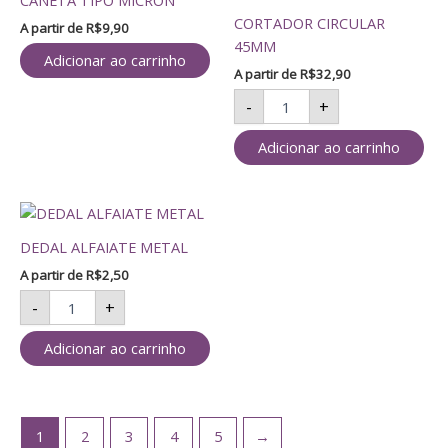
CANETA TIPO MICRON
45MM
CORTADOR CIRCULAR
quantidade
A partir de
R$
9,90
45MM
Adicionar ao carrinho
A partir de
R$
32,90
-
+
Adicionar ao carrinho
DEDAL
ALFAIATE
DEDAL ALFAIATE METAL
METAL
quantidade
A partir de
R$
2,50
-
+
Adicionar ao carrinho
1
2
3
4
5
→