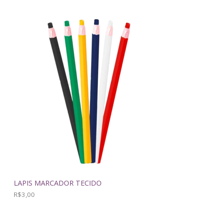
4
0
O
.
M
O
Ç
Ã
O
LAPIS MARCADOR TECIDO
R$
3,00