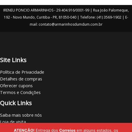
IRENEU PONCIO ARMARINHOS - 29.404.916/0001-99 | Rua João Palomeque,
192 - Novo Mundo, Curitiba - PR, 81050-040 | Telefone: (41) 3569-1902 | E-
mail: contato@armarinhosdumdum.com.br
Site Links
Política de Privacidade
Detalhes de compras
Oferecer cupons
Termos e Condições
Quick Links
Saiba mais sobre nós
Loja de visita
Vamos nos conectar
ATENÇÃO!
Entrega dos
Correios
em alguns estados, os