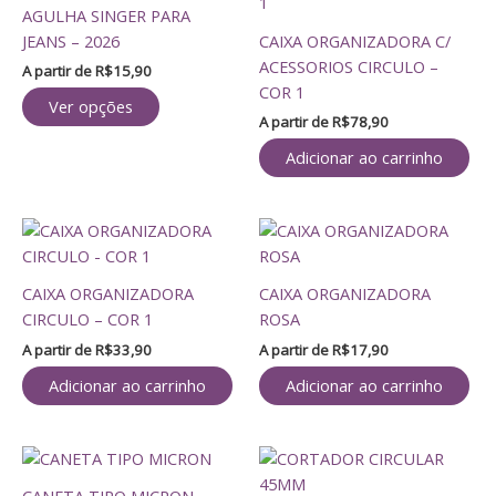
tem
AGULHA SINGER PARA
várias
JEANS – 2026
CAIXA ORGANIZADORA C/
variantes.
ACESSORIOS CIRCULO –
A partir de
R$
15,90
As
COR 1
opções
Ver opções
A partir de
R$
78,90
podem
ser
Adicionar ao carrinho
escolhidas
na
página
do
produto
CAIXA ORGANIZADORA
CAIXA ORGANIZADORA
CIRCULO – COR 1
ROSA
A partir de
R$
33,90
A partir de
R$
17,90
Adicionar ao carrinho
Adicionar ao carrinho
CORTADOR
CIRCULAR