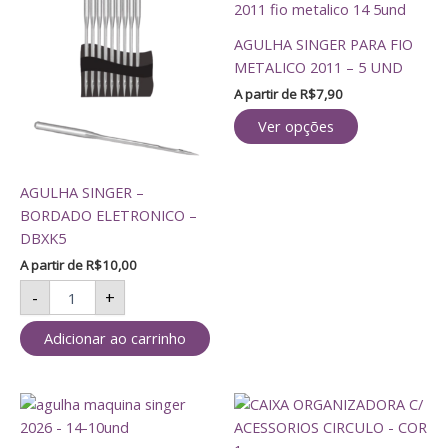
SINGER
produto
-
tem
AGULHA SINGER PARA FIO
BORDADO
várias
ELETRONICO
METALICO 2011 – 5 UND
variantes.
-
A partir de
R$
7,90
As
DBXK5
opções
quantidade
Ver opções
podem
ser
AGULHA SINGER –
escolhidas
BORDADO ELETRONICO –
na
DBXK5
página
do
A partir de
R$
10,00
produto
-
+
Adicionar ao carrinho
Este
produto