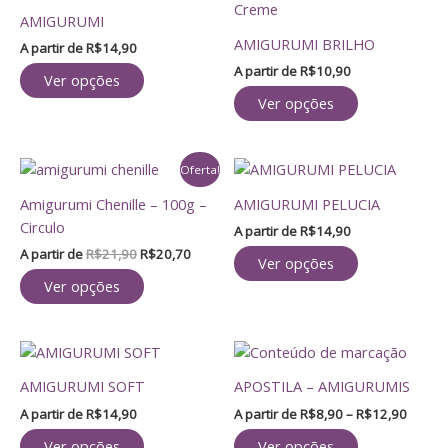
produto
produto
AMIGURUMI
tem
tem
AMIGURUMI BRILHO
A partir de
R$
14,90
várias
várias
A partir de
R$
10,90
variantes.
variantes.
Ver opções
As
As
Ver opções
opções
opções
podem
podem
O
O
Este
Este
ser
ser
Oferta!
preço
preço
produto
produto
escolhidas
escolhidas
original
atual
Amigurumi Chenille – 100g –
AMIGURUMI PELUCIA
tem
tem
na
na
era:
é:
Circulo
A partir de
R$
14,90
R$21,90.
R$20,70.
várias
várias
página
página
A partir de
R$
21,90
R$
20,70
variantes.
variantes.
do
do
Ver opções
As
As
produto
produto
Ver opções
opções
opções
podem
podem
Faixa
Este
Este
ser
ser
de
produto
produto
escolhidas
escolhidas
preço:
AMIGURUMI SOFT
APOSTILA – AMIGURUMIS
tem
tem
na
na
R$8,9
A partir de
R$
14,90
A partir de
R$
8,90
–
R$
12,90
atravé
várias
várias
página
página
R$12,
variantes.
variantes.
do
do
Ver opções
Ver opções