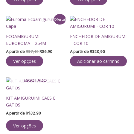
As
As
produto
produto
opções
opções
O
O
Este
podem
podem
Oferta!
preço
preço
produto
ser
ser
original
atual
tem
escolhidas
escolhidas
era:
é:
ECOAMIGURUMI
ENCHEDOR DE AMIGURUMI
R$7,40.
R$6,90.
várias
na
na
EUROROMA – 254M
– COR 10
variantes.
página
página
A partir de
R$
7,40
R$
6,90
A partir de
R$
20,90
As
do
do
opções
produto
produto
Ver opções
Adicionar ao carrinho
podem
ser
ESGOTADO
Este
escolhidas
produto
na
tem
página
KIT AMIGURUIMI CAES E
várias
do
GATOS
variantes.
produto
A partir de
R$
32,90
As
opções
Ver opções
podem