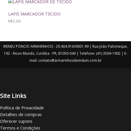
r
t
i
u
U
g
a
LAPIS MARCADOR TECIDO
i
l
T
n
é
R$
3,00
a
:
O
l
R
e
$
E
r
6
a
,
IRENEU PONCIO ARMARINHOS - 29.404.916/0001-99 | Rua João Palomeque,
M
:
9
192 - Novo Mundo, Curitiba - PR, 81050-040 | Telefone: (41) 3569-1902 | E-
R
0
P
$
.
mail: contato@armarinhosdumdum.com.br
7
R
,
4
0
O
.
M
Site Links
O
Política de Privacidade
Ç
Detalhes de compras
Oferecer cupons
Ã
Termos e Condições
O