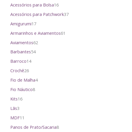
Acessórios para Bolsa
16
Acessórios para Patchwork
37
Amigurumi
17
Armarinhos e Aviamentos
61
Aviamentos
62
Barbantes
54
Barroco
14
Crochê
26
Fio de Malha
4
Fio Náutico
8
Kits
16
Lãs
3
MDF
11
Panos de Prato/Sacaria
8