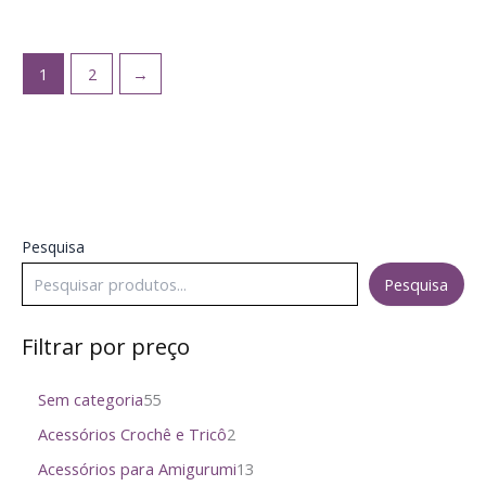
ser
escolhidas
na
1
2
→
página
do
produto
Pesquisa
Pesquisa
Filtrar por preço
Sem categoria
55
Acessórios Crochê e Tricô
2
Acessórios para Amigurumi
13