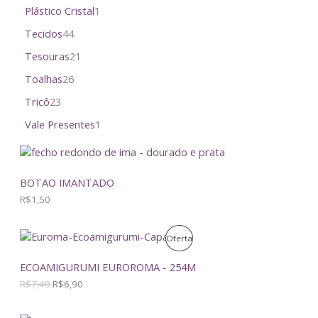
Plástico Cristal
1
Tecidos
44
Tesouras
21
Toalhas
26
Tricô
23
Vale Presentes
1
BOTAO IMANTADO
R$
1,50
O
O
P
Oferta
p
p
r
r
R
ECOAMIGURUMI EUROROMA - 254M
e
e
ç
ç
R$
7,40
R$
6,90
O
o
o
o
a
D