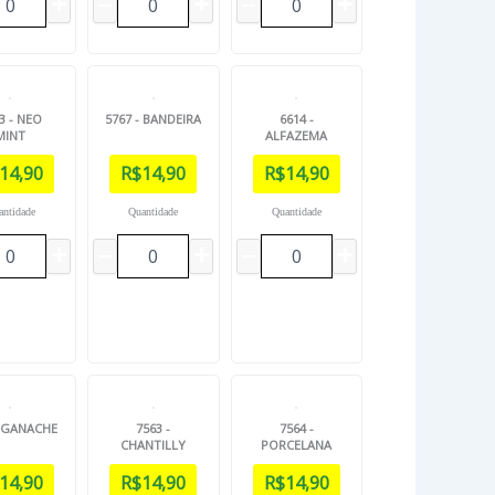
3 - NEO
5767 - BANDEIRA
6614 -
MINT
ALFAZEMA
14,90
R$
14,90
R$
14,90
antidade
Quantidade
Quantidade
- GANACHE
7563 -
7564 -
CHANTILLY
PORCELANA
14,90
R$
14,90
R$
14,90