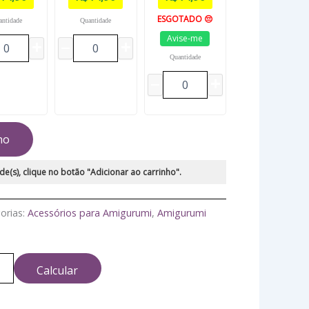
ESGOTADO 😔
antidade
Quantidade
Avise-me
Quantidade
ho
de(s), clique no botão "Adicionar ao carrinho".
orias:
Acessórios para Amigurumi
,
Amigurumi
Calcular