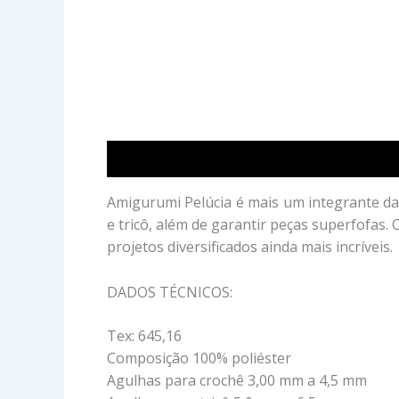
Descrição
Avaliações (0)
Amigurumi Pelúcia é mais um integrante da
e tricô, além de garantir peças superfofas.
projetos diversificados ainda mais incríveis.
DADOS TÉCNICOS:
Tex: 645,16
Composição 100% poliéster
Agulhas para crochê 3,00 mm a 4,5 mm