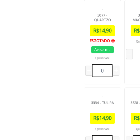
3077 -
3
QUARTZO
MAC
R$
14,90
R$
ESGOTADO 😔
Qu
Avise-me
Quantidade
3334 - TULIPA
3528
R$
14,90
R$
Quantidade
Qu