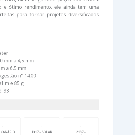
o e ótimo rendimento, ele ainda tem uma
feitas para tornar projetos diversificados
ster
00 mm a 4,5 mm
 mm a 6,5 mm
ugestão n° 14.00
1 m e 85 g
: 33
- CANÁRIO
1317 - SOLAR
2137 -