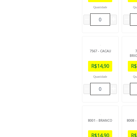
Quantidade
Qu
7567 - CACAU
7
BRI
R$
14,90
R$
Quantidade
Qu
8001 - BRANCO
8008 
R$
14,90
R$