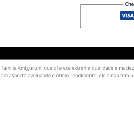
Che
 família Amigurumi que oferece extrema qualidade e macie
 Com aspecto aveludado e ótimo rendimento, ele ainda tem u