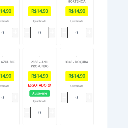
HORTÊNCIA
14,90
R$
14,90
R$
14,90
antidade
Quantidade
Quantidade
– AZUL BIC
2856 – ANIL
3046 - DOÇURA
PROFUNDO
14,90
R$
14,90
R$
14,90
ESGOTADO 😔
antidade
Quantidade
Avise-me
Quantidade