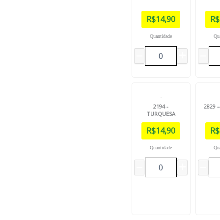
R$
14,90
R$
Quantidade
Qu
2194 -
2829 
TURQUESA
R$
14,90
R$
Quantidade
Qu