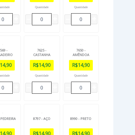
antidade
Quantidade
Quantidade
569 -
7625 -
7650 -
GADEIRO
CASTANHA
AMÊNDOA
14,90
R$
14,90
R$
14,90
antidade
Quantidade
Quantidade
- PEDREIRA
8797 - AÇO
8990 - PRETO
14,90
R$
14,90
R$
14,90