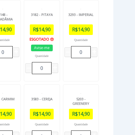
148 -
3182 - PITAYA
3293 - IMPERIAL
ADÂMIA
14,90
R$
14,90
R$
14,90
ESGOTADO 😔
antidade
Quantidade
Avise-me
Quantidade
 - CARMIM
3583 - CEREJA
5203 -
GREENERY
14,90
R$
14,90
R$
14,90
antidade
Quantidade
Quantidade