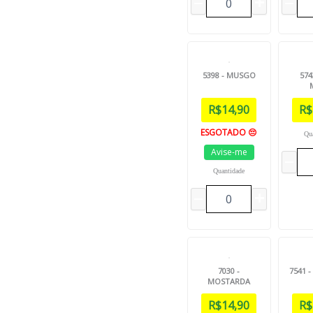
5398 - MUSGO
574
R$
14,90
R$
ESGOTADO 😔
Qu
Avise-me
Quantidade
7030 -
7541 
MOSTARDA
R$
14,90
R$