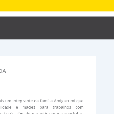
R$
0,00
hop
Sobre
Contato
IA
is um integrante da família Amigurumi que
alidade e maciez para trabalhos com
 tricô, além de garantir peças superfofas.