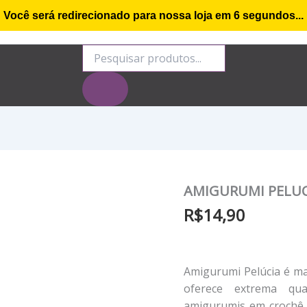
Você será redirecionado para nossa loja em
5
segundos...
o de compra
Minha conta
Rastrear Encomenda
S
Pesquisar
produtos
AMIGURUMI PELUC
R$
14,90
Amigurumi Pelúcia é ma
oferece extrema qu
amigurumis em crochê e