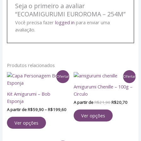
Seja o primeiro a avaliar
“ECOAMIGURUMI EUROROMA – 254M”
Você precisa fazer
logged in
para enviar uma
avaliação.
Produtos relacionados
Faixa
O
O
Este
Este
Oferta!
Oferta!
de
preço
preço
produto
produto
preço:
original
atual
Amigurumi Chenille – 100g –
tem
tem
R$59,90
era:
é:
Kit Amigurumi – Bob
Circulo
através
R$21,90.
R$20,7
várias
várias
Esponja
R$199,60
A partir de
R$
21,90
R$
20,70
variantes.
variantes.
A partir de
R$
59,90
–
R$
199,60
As
As
Ver opções
opções
opções
Ver opções
podem
podem
ser
ser
escolhidas
escolhidas