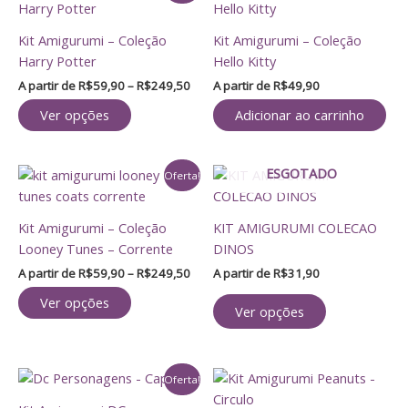
produto
preço:
tem
R$59,90
Kit Amigurumi – Coleção
Kit Amigurumi – Coleção
através
várias
Harry Potter
Hello Kitty
R$249,50
variantes.
A partir de
R$
59,90
–
R$
249,50
A partir de
R$
49,90
As
opções
Ver opções
Adicionar ao carrinho
podem
ser
Faixa
ESGOTADO
Este
Este
escolhidas
Oferta!
de
produto
produto
na
preço:
tem
tem
página
R$59,90
Kit Amigurumi – Coleção
KIT AMIGURUMI COLECAO
através
várias
várias
do
Looney Tunes – Corrente
DINOS
R$249,50
variantes.
variantes.
produto
A partir de
R$
59,90
–
R$
249,50
A partir de
R$
31,90
As
As
opções
opções
Ver opções
Ver opções
podem
podem
ser
ser
escolhidas
escolhidas
Faixa
Este
Este
Oferta!
na
na
de
produto
produto
página
página
preço: