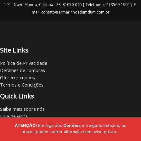
:
9
192 - Novo Mundo, Curitiba - PR, 81050-040 | Telefone: (41) 3569-1902 | E-
R
0
P
$
.
mail: contato@armarinhosdumdum.com.br
7
R
,
4
0
O
.
M
Site Links
O
Política de Privacidade
Ç
Detalhes de compras
Oferecer cupons
Ã
Termos e Condições
O
Quick Links
Saiba mais sobre nós
Loja de visita
Vamos nos conectar
ATENÇÃO!
Entrega dos
Correios
em alguns estados, os
Localize lojas
prazos podem sofrer alteração sem aviso prévio...