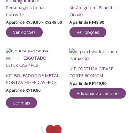
Kit Amigurumi DC
tem
tem
R$59,90
do
do
Personagens Linhas
Kit Amigurumi Peanuts –
através
várias
várias
produto
produto
Corrente
Circulo
R$249,50
variantes.
variantes.
A partir de
R$
59,90
–
R$
249,50
A partir de
R$
49,90
As
As
opções
opções
Ver opções
Ver opções
podem
podem
ser
ser
escolhidas
escolhidas
ESGOTADO
na
na
página
página
KIT COSTURA C/BASE
do
do
KIT BOLEADOR DE METAL –
CORTE 60X45CM
produto
produto
PONTAS ESFERICAS 4PCS
A partir de
R$
149,90
A partir de
R$
19,90
Adicionar ao carrinho
Ler mais
Faixa
Este
de
produto