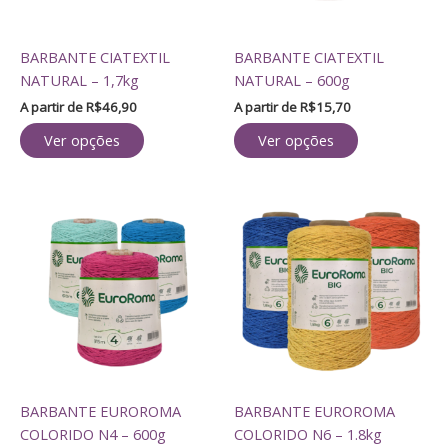
podem
podem
ser
ser
BARBANTE CIATEXTIL
BARBANTE CIATEXTIL
escolhidas
escolhidas
NATURAL – 1,7kg
NATURAL – 600g
na
na
página
página
A partir de
R$
46,90
A partir de
R$
15,70
do
do
Ver opções
Ver opções
produto
produto
Este
Este
produto
produto
tem
tem
várias
várias
variantes.
variantes.
As
As
opções
opções
podem
podem
ser
ser
BARBANTE EUROROMA
BARBANTE EUROROMA
escolhidas
escolhidas
COLORIDO N4 – 600g
COLORIDO N6 – 1.8kg
na
na