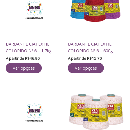
várias
várias
variantes.
variantes.
As
As
opções
opções
podem
podem
ser
ser
BARBANTE CIATEXTIL
BARBANTE CIATEXTIL
escolhidas
escolhidas
COLORIDO Nº 6 – 1,7kg
COLORIDO Nº 6 – 600g
na
na
página
página
A partir de
R$
46,90
A partir de
R$
15,70
do
do
Ver opções
Ver opções
produto
produto
Este
Este
produto
produto
tem
tem
várias
várias
variantes.
variantes.
As
As
opções
opções