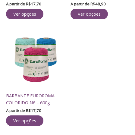
página
página
A partir de
R$
17,70
A partir de
R$
48,90
do
do
Ver opções
Ver opções
produto
produto
Este
produto
tem
várias
variantes.
As
opções
podem
ser
BARBANTE EUROROMA
escolhidas
COLORIDO N6 – 600g
na
página
A partir de
R$
17,70
do
Ver opções
produto