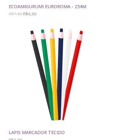
P
$
.
ECOAMIGURUMI EUROROMA - 254M
7
R$
7,40
R$
6,90
R
,
4
0
O
.
M
O
Ç
Ã
O
LAPIS MARCADOR TECIDO
R$
3,00