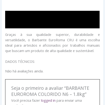
Descrição
Avaliações (0)
Graças à sua qualidade superior, durabilidade e
versatilidade, o Barbante EuroRoma CRU é uma escolha
ideal para artesãos e aficionados por trabalhos manuais
que buscam um produto de alta qualidade e sustentável.
DADOS TÉCNICOS:
Não há avaliações ainda.
Seja o primeiro a avaliar “BARBANTE
EUROROMA COLORIDO N6 – 1.8kg”
Você precisa fazer
logged in
para enviar uma