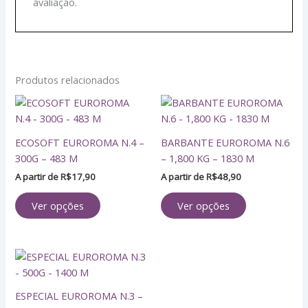
avaliação.
Produtos relacionados
Este
Este
produto
produto
tem
tem
ECOSOFT EUROROMA N.4 –
BARBANTE EUROROMA N.6
várias
várias
300G – 483 M
– 1,800 KG – 1830 M
variantes.
variantes.
A partir de
R$
17,90
A partir de
R$
48,90
As
As
opções
opções
Ver opções
Ver opções
podem
podem
ser
ser
escolhidas
escolhidas
Este
na
na
produto
página
página
tem
do
do
ESPECIAL EUROROMA N.3 –
várias
produto
produto