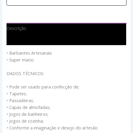
Descrição
Avaliações (0)
• Barbantes Artesanais
• Super macio
DADOS TÉCNICOS:
• Pode ser usado para confecção de;
• Tapetes;
• Passadeiras;
• Capas de almofadas;
• Jogos de banheiros;
• Jogos de cozinha;
• Conforme a imaginação e desejo do artesão