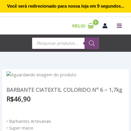
Ir
Você será redirecionado para nossa loja em
8
segundos...
para
o
conteúdo
R$
0,00
Pesquisar
produtos
BARBANTE CIATEXTIL COLORIDO Nº 6 – 1,7kg
R$
46,90
• Barbantes Artesanais
• Super macio