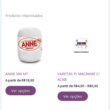
Produtos relacionados
Faixa
Este
Este
de
produto
produto
preço:
tem
tem
R$4,90
através
várias
várias
R$6,90
variantes.
variantes.
As
As
opções
opções
podem
podem
ser
ser
ANNE 500 MT
VARETAS P/ MACRAME C/
escolhidas
escolhidas
ACAB.
na
na
A partir de
R$
18,90
página
página
A partir de
R$
4,90
–
R$
6,90
Ver opções
do
do
Ver opções
produto
produto