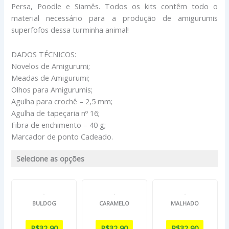
Persa, Poodle e Siamês. Todos os kits contêm todo o
material necessário para a produção de amigurumis
superfofos dessa turminha animal!
DADOS TÉCNICOS:
Novelos de Amigurumi;
Meadas de Amigurumi;
Olhos para Amigurumis;
Agulha para crochê – 2,5 mm;
Agulha de tapeçaria nº 16;
Fibra de enchimento – 40 g;
Marcador de ponto Cadeado.
Selecione as opções
BULDOG
CARAMELO
MALHADO
R$
32,90
R$
32,90
R$
32,90