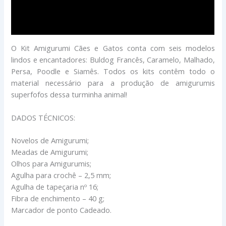
Descrição
Avaliações (0)
O Kit Amigurumi Cães e Gatos conta com seis modelos
lindos e encantadores: Buldog Francês, Caramelo, Malhado,
Persa, Poodle e Siamês. Todos os kits contêm todo o
material necessário para a produção de amigurumis
superfofos dessa turminha animal!
DADOS TÉCNICOS:
Novelos de Amigurumi;
Meadas de Amigurumi;
Olhos para Amigurumis;
Agulha para crochê – 2,5 mm;
Agulha de tapeçaria nº 16;
Fibra de enchimento – 40 g;
Marcador de ponto Cadeado.