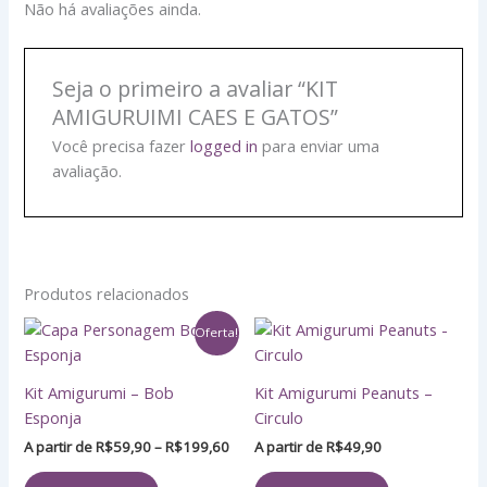
Não há avaliações ainda.
Seja o primeiro a avaliar “KIT
AMIGURUIMI CAES E GATOS”
Você precisa fazer
logged in
para enviar uma
avaliação.
Produtos relacionados
Faixa
Este
Este
Oferta!
de
produto
produto
preço:
tem
tem
R$59,90
Kit Amigurumi – Bob
Kit Amigurumi Peanuts –
através
várias
várias
Esponja
Circulo
R$199,60
variantes.
variantes.
A partir de
R$
59,90
–
R$
199,60
A partir de
R$
49,90
As
As
opções
opções