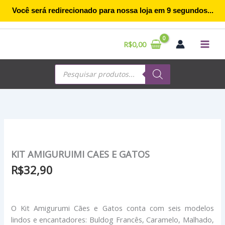
Ir
Você será redirecionado para nossa loja em
9
segundos...
para
o
conteúdo
R$
0,00
Pesquisar
produtos
KIT AMIGURUIMI CAES E GATOS
R$
32,90
O Kit Amigurumi Cães e Gatos conta com seis modelos
lindos e encantadores: Buldog Francês, Caramelo, Malhado,