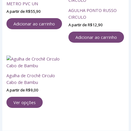
METRO PVC UN
AGULHA PONTO RUSSO
A partir de
R$
55,90
CIRCULO
Adicionar ao carrinho
A partir de
R$
12,90
Adicionar ao carrinho
Este
produto
tem
Agulha de Crochê Circulo
várias
Cabo de Bambu
variantes.
A partir de
R$
9,00
As
opções
Ver opções
podem
ser
escolhidas
na