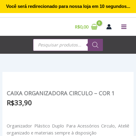
Ir
Você será redirecionado para nossa loja em
10
segundos...
para
o
conteúdo
R$
0,00
Pesquisar
produtos
CAIXA ORGANIZADORA CIRCULO – COR 1
R$
33,90
Organizador Plástico Duplo Para Acessórios Circulo, Ateliê
organizado e materiais sempre à disposição