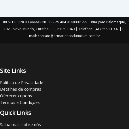
página
do
produto
IRENEU PONCIO ARMARINHOS - 29.404.916/0001-99 | Rua João Palomeque,
192 - Novo Mundo, Curitiba - PR, 81050-040 | Telefone: (41) 3569-1902 | E-
mail: contato@armarinhosdumdum.com.br
Site Links
Política de Privacidade
Detalhes de compras
Oferecer cupons
Termos e Condições
Quick Links
Saiba mais sobre nós