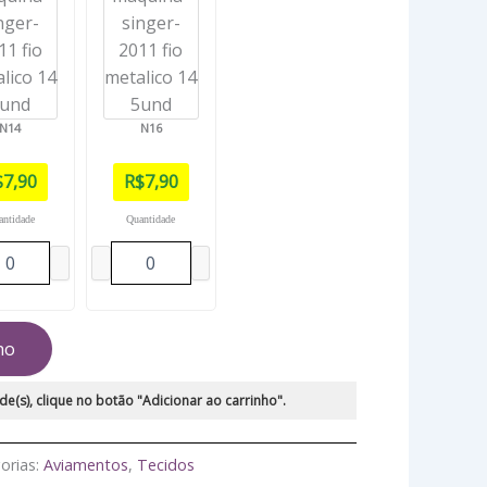
N14
N16
$
7,90
R$
7,90
antidade
Quantidade
ho
de(s), clique no botão "Adicionar ao carrinho".
orias:
Aviamentos
,
Tecidos