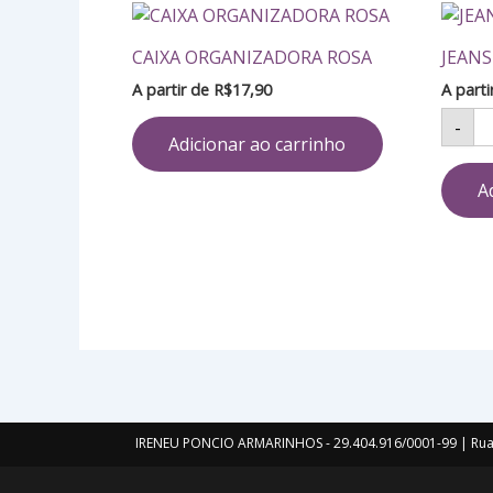
JE
M
CAIXA ORGANIZADORA ROSA
JEAN
qu
A partir de
R$
17,90
A part
-
Adicionar ao carrinho
A
IRENEU PONCIO ARMARINHOS - 29.404.916/0001-99 | Rua 