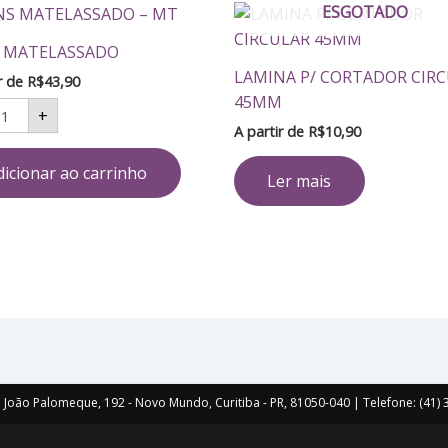
ESGOTADO
ANS
ATELASSADO
S MATELASSADO
antidade
LAMINA P/ CORTADOR CIR
ir de
R$
43,90
45MM
+
A partir de
R$
10,90
dicionar ao carrinho
Ler mais
João Palomeque, 192 - Novo Mundo, Curitiba - PR, 81050-040 | Telefone: (41