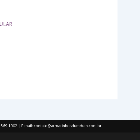
CULAR
) 3569-1902 | E-mail: contato@armarinhosdumdum.com.br