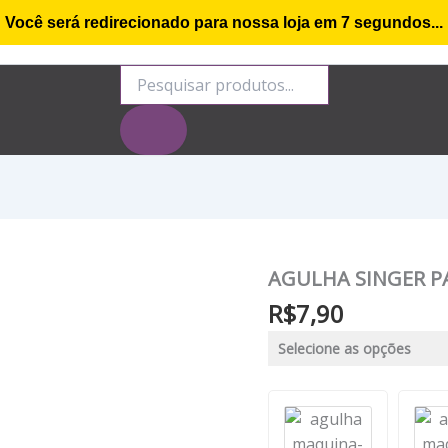
Você será redirecionado para nossa loja em
7
segundos...
o de compra
Minha conta
Rastrear Encomenda
S
Pesquisar
produtos
AGULHA SINGER PA
R$
7,90
Selecione as opções