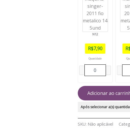
N12
R$
7,90
R
Quantidade
Qu
Adicionar ao carrin
Após selecionar a(s) quantida
SKU:
Não aplicável
Categ