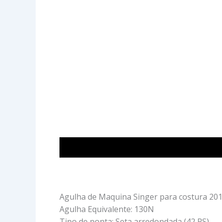
Descrição
Avaliações (0)
Agulha de Maquina Singer para costura 201
Agulha Equivalente: 130N
Tipo de ponta: Seta arredondada (42 RS)