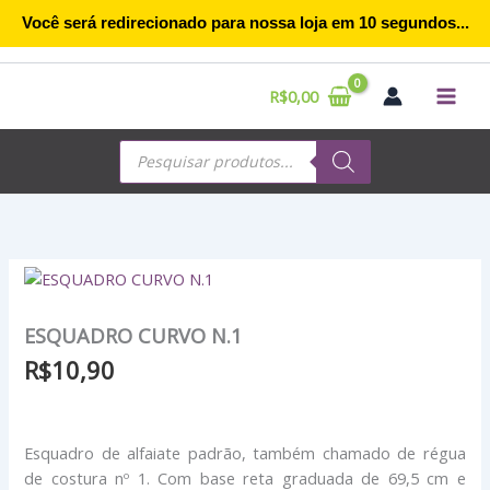
Ir
Você será redirecionado para nossa loja em
10
segundos...
para
o
conteúdo
R$
0,00
Pesquisar
produtos
ESQUADRO
CURVO
N.1
ESQUADRO CURVO N.1
quantidade
R$
10,90
Esquadro de alfaiate padrão, também chamado de régua
de costura nº 1. Com base reta graduada de 69,5 cm e