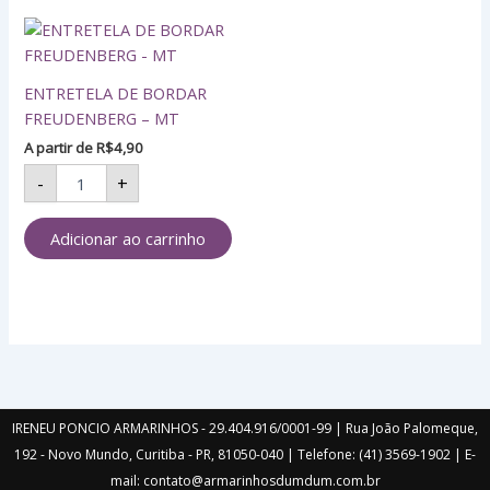
ENTRETELA
DE
BORDAR
ENTRETELA DE BORDAR
FREUDENBERG
-
FREUDENBERG – MT
MT
A partir de
R$
4,90
quantidade
-
+
Adicionar ao carrinho
IRENEU PONCIO ARMARINHOS - 29.404.916/0001-99 | Rua João Palomeque,
192 - Novo Mundo, Curitiba - PR, 81050-040 | Telefone: (41) 3569-1902 | E-
mail: contato@armarinhosdumdum.com.br