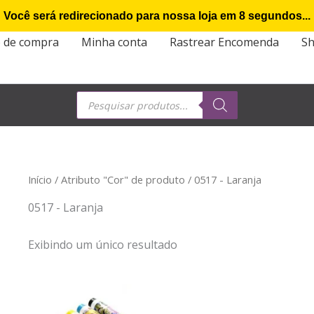
Você será redirecionado para nossa loja em
7
segundos...
o de compra
Minha conta
Rastrear Encomenda
S
Pesquisar
produtos
Início
/ Atributo "Cor" de produto / 0517 - Laranja
0517 - Laranja
Exibindo um único resultado
Este
produto