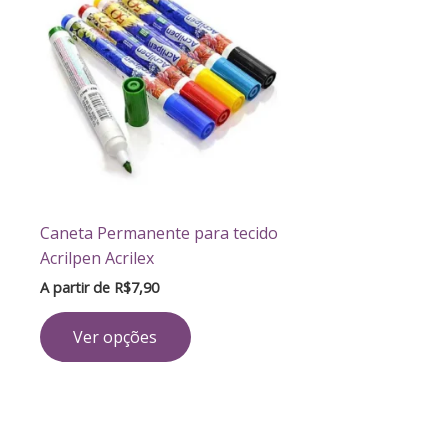
tem
várias
variantes.
As
opções
podem
ser
escolhidas
na
Caneta Permanente para tecido
página
Acrilpen Acrilex
do
A partir de
R$
7,90
produto
Ver opções