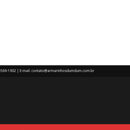
) 3569-1902 | E-mail: contato@armarinhosdumdum.com.br