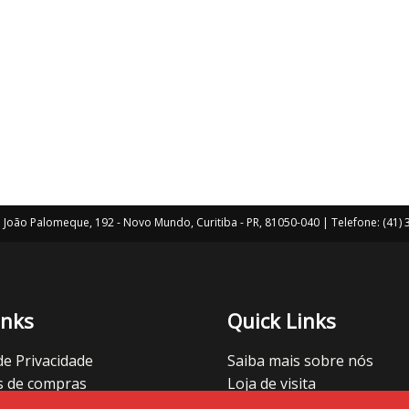
João Palomeque, 192 - Novo Mundo, Curitiba - PR, 81050-040 | Telefone: (41
inks
Quick Links
 de Privacidade
Saiba mais sobre nós
s de compras
Loja de visita
r cupons
Vamos nos conectar