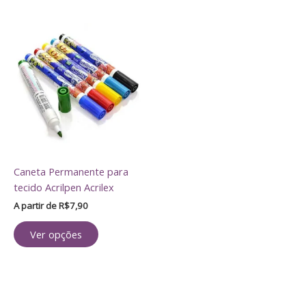
Este
produto
tem
várias
variantes.
As
opções
podem
ser
Caneta Permanente para
escolhidas
tecido Acrilpen Acrilex
na
página
A partir de
R$
7,90
do
Ver opções
produto