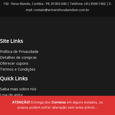
192 - Novo Mundo, Curitiba - PR, 81050-040 | Telefone: (41) 3569-1902 | E-
mail: contato@armarinhosdumdum.com.br
Site Links
Política de Privacidade
Detalhes de compras
Oferecer cupons
Termos e Condições
Quick Links
Saiba mais sobre nós
Loja de visita
Vamos nos conectar
ATENÇÃO!
Entrega dos
Correios
em alguns estados, os
Localize lojas
prazos podem sofrer alteração sem aviso prévio...