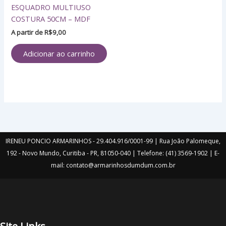
ESQUADRO MULTIUSO
COSTURA 50CM – MDF
A partir de
R$
9,00
Adicionar ao carrinho
IRENEU PONCIO ARMARINHOS - 29.404.916/0001-99 | Rua João Palomeque,
192 - Novo Mundo, Curitiba - PR, 81050-040 | Telefone: (41) 3569-1902 | E-
mail: contato@armarinhosdumdum.com.br