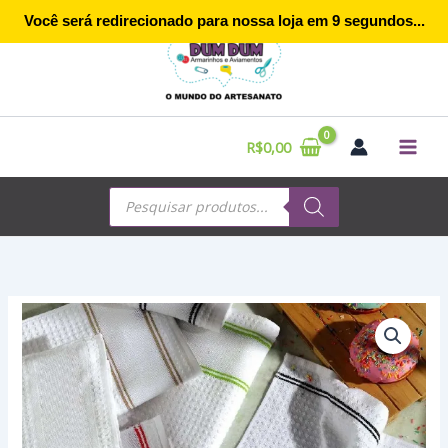
Ir
Você será redirecionado para nossa loja em
9
segundos...
para
o
conteúdo
R$
0,00
Pesquisar
produtos