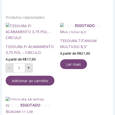
Produtos relacionados
TESOURA
ESGOTADO
P/
ACABAMENTO
TESOURA TITANIUM
3,75
POL
TESOURA P/ ACABAMENTO
MULTIUSO 8,5″
-
3,75 POL – CIRCULO
A partir de
R$
21,90
CIRCULO
A partir de
R$
17,90
quantidade
Ler mais
-
+
Adicionar ao carrinho
ESGOTADO