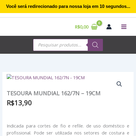
Ir
Você será redirecionado para nossa loja em
9
segundos...
para
o
conteúdo
R$
0,00
Pesquisar
produtos
TESOURA MUNDIAL 162/7N – 19CM
R$
13,90
Indicada para cortes de fio e refile. de uso doméstico e
profissional. Pode ser utilizada nos setores de costura e