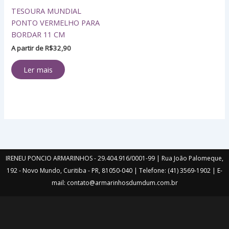
TESOURA MUNDIAL
PONTO VERMELHO PARA
BORDAR 11 CM
A partir de
R$
32,90
Ler mais
IRENEU PONCIO ARMARINHOS - 29.404.916/0001-99 | Rua João Palomeque,
192 - Novo Mundo, Curitiba - PR, 81050-040 | Telefone: (41) 3569-1902 | E-
mail: contato@armarinhosdumdum.com.br