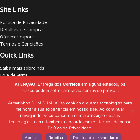
Site Links
Política de Privacidade
Detalhes de compras
Oferecer cupons
Termos e Condições
Quick Links
Saiba mais sobre nós
Loja de visita
Vamos nos conectar
ATENÇÃO!
Entrega dos
Correios
em alguns estados, os
Localize lojas
prazos podem sofrer alteração sem aviso prévio...
Armarinhos DUM DUM utiliza cookies e outras tecnologias para
melhorar a sua experiência em nosso site. Ao continuar
navegando, você concorda com a utilização dessas
Copyright © - 2019 - 2026 | Armarinhos DUM DUM | Todos os Direitos
tecnologias, como também, concorda com os termos da nossa
Política de Privacidade.
Reservados
Aceitar
Rejeitar
Política de privacidade