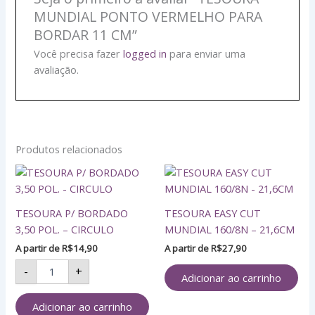
MUNDIAL PONTO VERMELHO PARA
BORDAR 11 CM”
Você precisa fazer
logged in
para enviar uma
avaliação.
Produtos relacionados
TESOURA
P/
BORDADO
TESOURA P/ BORDADO
TESOURA EASY CUT
3,50
POL.
3,50 POL. – CIRCULO
MUNDIAL 160/8N – 21,6CM
-
A partir de
R$
14,90
A partir de
R$
27,90
CIRCULO
quantidade
-
+
Adicionar ao carrinho
Adicionar ao carrinho