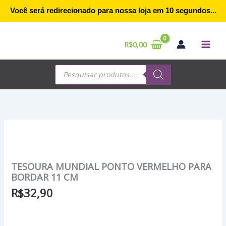
Ir
Você será redirecionado para nossa loja em
10
segundos...
para
o
conteúdo
R$
0,00
Pesquisar
produtos
TESOURA MUNDIAL PONTO VERMELHO PARA
BORDAR 11 CM
R$
32,90