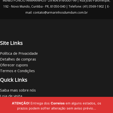
IRENEU PONCIO ARMARINHOS - 29.404.916/0001-99 | Rua João Palomeque,
192 - Novo Mundo, Curitiba - PR, 81050-040 | Telefone: (41) 3569-1902 | E-
mail: contato@armarinhosdumdum.com.br
Site Links
Política de Privacidade
Detalhes de compras
Oferecer cupons
Termos e Condições
Quick Links
Saiba mais sobre nós
Loja de visita
Vamos nos conectar
ATENÇÃO!
Entrega dos
Correios
em alguns estados, os
Localize lojas
prazos podem sofrer alteração sem aviso prévio...