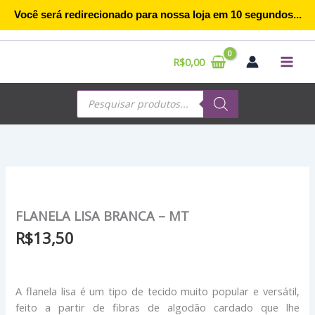
Ir
Você será redirecionado para nossa loja em
10
segundos...
para
o
conteúdo
R$
0,00
Pesquisar
produtos
FLANELA
LISA
BRANCA
FLANELA LISA BRANCA – MT
-
MT
R$
13,50
quantidade
A flanela lisa é um tipo de tecido muito popular e versátil,
feito a partir de fibras de algodão cardado que lhe