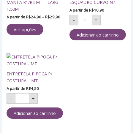
preço:
MANTA R1/R2 MT – LARG
ESQUADRO CURVO N.1
N.1
tem
R$24,90
1,50MT
quantidade
A partir de
R$
10,90
através
várias
R$29,90
A partir de
R$
24,90
–
R$
29,90
variantes.
-
+
As
Ver opções
opções
Adicionar ao carrinho
podem
ser
escolhidas
ENTRETELA
na
PIPOCA
página
P/
do
ENTRETELA PIPOCA P/
COSTURA
-
produto
COSTURA – MT
MT
A partir de
R$
4,50
quantidade
-
+
Adicionar ao carrinho