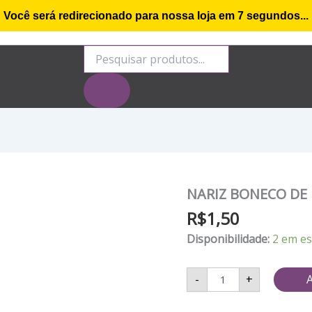
Você será redirecionado para nossa loja em
7
segundos...
o de compra
Minha conta
Rastrear Encomenda
S
Pesquisar
produtos
NARIZ BONECO DE 
NARIZ
BONECO
R$
1,50
DE
NEVE/CHIFRE
Disponibilidade:
2 em e
UNICORNIO
-
02
-
+
A
UND
quantidade