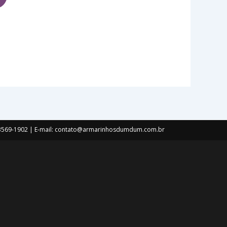
) 3569-1902 | E-mail: contato@armarinhosdumdum.com.br