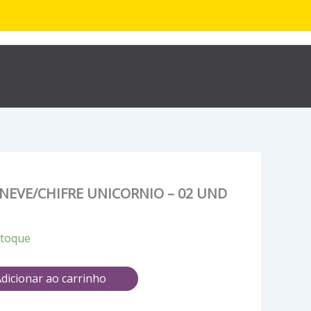
R$
0,00
hop
Sobre
Contato
NEVE/CHIFRE UNICORNIO – 02 UND
stoque
dicionar ao carrinho