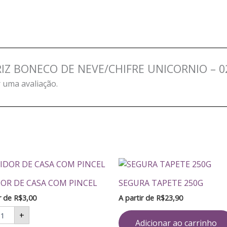
NARIZ BONECO DE NEVE/CHIFRE UNICORNIO – 
 uma avaliação.
RIDOR
E
OR DE CASA COM PINCEL
SEGURA TAPETE 250G
SA
OM
ir de
R$
3,00
A partir de
R$
23,90
NCEL
antidade
+
Adicionar ao carrinho