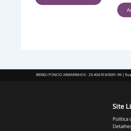
A
IRENEU PONCIO ARMARINHOS - 29.404.916/0001-99 | Rua 
Site L
Política
Detalhe