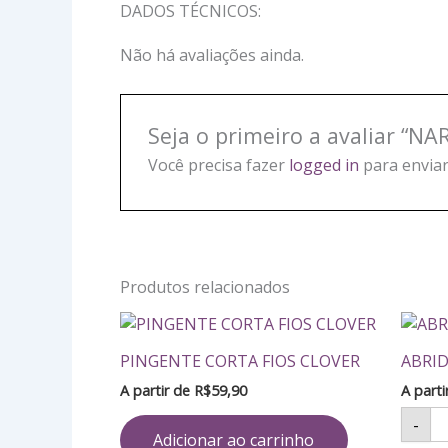
DADOS TÉCNICOS:
Não há avaliações ainda.
Seja o primeiro a avaliar “
Você precisa fazer
logged in
para enviar
Produtos relacionados
AB
D
PINGENTE CORTA FIOS CLOVER
ABRID
CA
C
A partir de
R$
59,90
A part
PI
qu
-
Adicionar ao carrinho