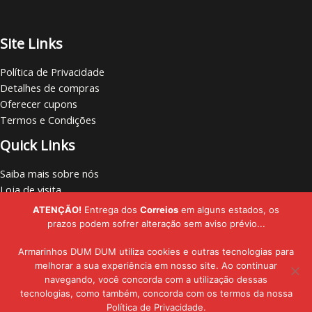
Site Links
Política de Privacidade
Detalhes de compras
Oferecer cupons
Termos e Condições
Quick Links
Saiba mais sobre nós
Loja de visita
Vamos nos conectar
ATENÇÃO!
Entrega dos
Correios
em alguns estados, os
Localize lojas
prazos podem sofrer alteração sem aviso prévio...
Armarinhos DUM DUM utiliza cookies e outras tecnologias para
melhorar a sua experiência em nosso site. Ao continuar
navegando, você concorda com a utilização dessas
Copyright © - 2019 - 2026 | Armarinhos DUM DUM | Todos os Direitos
tecnologias, como também, concorda com os termos da nossa
Política de Privacidade.
Reservados