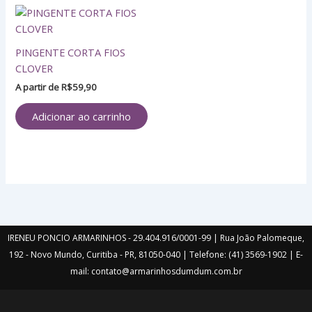
PINGENTE CORTA FIOS
CLOVER
A partir de
R$
59,90
Adicionar ao carrinho
IRENEU PONCIO ARMARINHOS - 29.404.916/0001-99 | Rua João Palomeque,
192 - Novo Mundo, Curitiba - PR, 81050-040 | Telefone: (41) 3569-1902 | E-
mail: contato@armarinhosdumdum.com.br