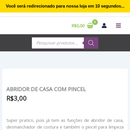
Ir
Você será redirecionado para nossa loja em
10
segundos...
para
o
conteúdo
R$
0,00
Pesquisar
produtos
ABRIDOR
DE
CASA
ABRIDOR DE CASA COM PINCEL
COM
PINCEL
R$
3,00
quantidade
Super pratico, pois já tem as funções de abridor de casa,
desmanchador de costura e também o pincel para limpeza