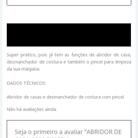
Descrição
Avaliações (0)
Super pratico, pois já tem as funções de abridor de casa,
desmanchador de costura e também o pincel para limpeza
da sua máquina.
DADOS TÉCNICOS:
Abridor de casas e desmanchador de costura com pincel.
Não há avaliações ainda.
Seja o primeiro a avaliar “ABRIDOR DE