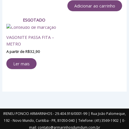
Adicionar ao carrinho
ESGOTADO
VAGONITE PASSA FITA –
METRO
A partir de
R$
32,90
Ler mais
IRENEU PONCIO ARMARINHOS - 29.404.916/0001-99 | Rua João Palomeque,
192 - Novo Mundo, Curitiba - PR, 81050-040 | Telefone: (41) 3569-1902 | E-
mail: contato@armarinhosdumdum.com.br