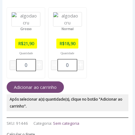
Grosso
Normal
R$
21,90
R$
18,90
Quantidade
Quantidade
Adicionar ao carrinho
Após selecionar a(s) quantidade(s), clique no botão "Adicionar ao
carrinho".
SKU:
91446
Categoria:
Sem categoria
Calcular o Frete