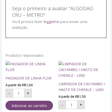
Seja o primeiro a avaliar “ALGODAO
CRU – METRO”
Você precisa fazer
logged in
para enviar uma
avaliação.
Produtos relacionados
PASSADOR
LIMPADOR
DE
DE
LINHA
CACHIMBO
PASSADOR DE LINHA FLOR
FLOR
/
quantidade
HASTE
LIMPADOR DE CACHIMBO /
A partir de
R$
1,00
DE
HASTE DE CHENILE – UND
-
+
CHENILE
A partir de
R$
1,50
-
UND
-
+
Adicionar ao carrinho
quantidade