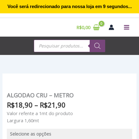
Ir
Você será redirecionado para nossa loja em
9
segundos...
para
o
conteúdo
R$
0,00
Pesquisar
produtos
Faixa
de
preço:
ALGODAO CRU – METRO
R$18,90
R$
18,90
–
R$
21,90
através
Valor refente a 1mt do produto
R$21,90
Largura 1,60mt
Selecione as opções