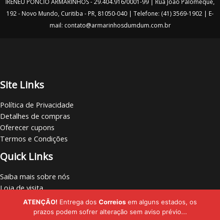
IRENEU PONCIO ARMARINHOS - 29.404.916/0001-99 | Rua João Palomeque,
192 - Novo Mundo, Curitiba - PR, 81050-040 | Telefone: (41) 3569-1902 | E-
mail: contato@armarinhosdumdum.com.br
Site Links
Política de Privacidade
Detalhes de compras
Oferecer cupons
Termos e Condições
Quick Links
Saiba mais sobre nós
Loja de visita
Vamos nos conectar
ATENÇÃO!
Entrega dos
Correios
em alguns estados, os
Localize lojas
prazos podem sofrer alteração sem aviso prévio...