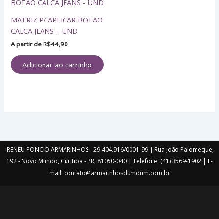
MATRIZ P/ APLICAR BOTAO
CALCA JEANS – UND
A partir de
R$
44,90
Adicionar ao carrinho
IRENEU PONCIO ARMARINHOS - 29.404.916/0001-99 | Rua João Palomeque,
192 - Novo Mundo, Curitiba - PR, 81050-040 | Telefone: (41) 3569-1902 | E-
mail: contato@armarinhosdumdum.com.br