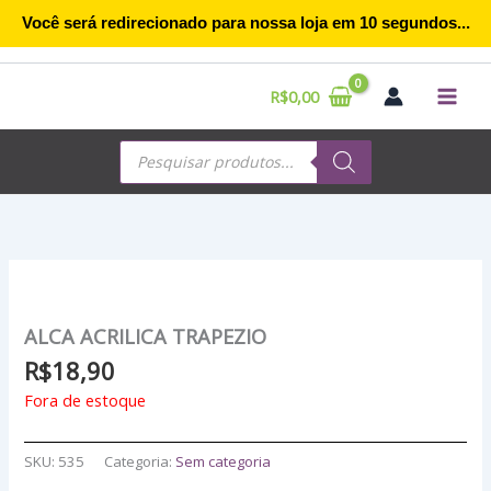
Ir
Você será redirecionado para nossa loja em
10
segundos...
para
o
conteúdo
R$
0,00
Pesquisar
produtos
ALCA ACRILICA TRAPEZIO
R$
18,90
Fora de estoque
SKU:
535
Categoria:
Sem categoria