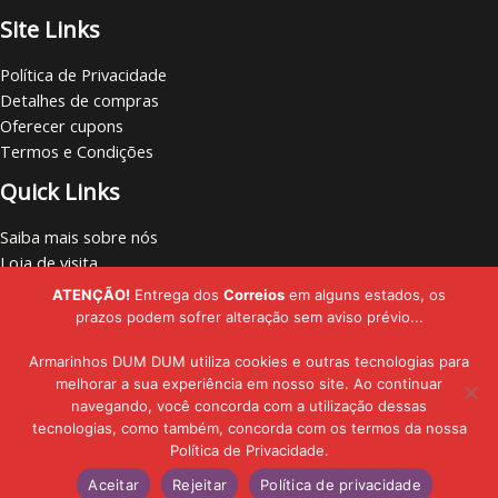
Site Links
Política de Privacidade
Detalhes de compras
Oferecer cupons
Termos e Condições
Quick Links
Saiba mais sobre nós
Loja de visita
Vamos nos conectar
ATENÇÃO!
Entrega dos
Correios
em alguns estados, os
Localize lojas
prazos podem sofrer alteração sem aviso prévio...
Armarinhos DUM DUM utiliza cookies e outras tecnologias para
melhorar a sua experiência em nosso site. Ao continuar
navegando, você concorda com a utilização dessas
Copyright © - 2019 - 2026 | Armarinhos DUM DUM | Todos os Direitos
tecnologias, como também, concorda com os termos da nossa
Política de Privacidade.
Reservados
Aceitar
Rejeitar
Política de privacidade