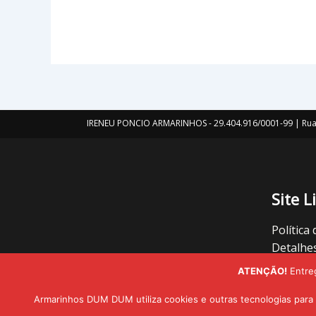
IRENEU PONCIO ARMARINHOS - 29.404.916/0001-99 | Rua 
Site L
Política
Detalhe
Oferece
ATENÇÃO!
Entre
Termos 
Armarinhos DUM DUM utiliza cookies e outras tecnologias para