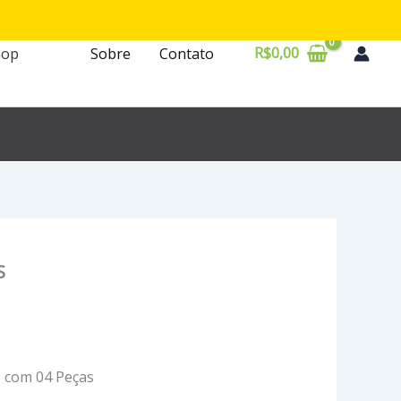
R$
0,00
hop
Sobre
Contato
S
– com 04 Peças