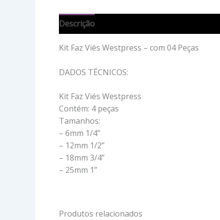
Descrição
Avaliações (0)
Kit Faz Viés Westpress – com 04 Peças
DADOS TÉCNICOS:
Kit Faz Viés Westpress
Contém: 4 peças
Tamanhos:
– 6mm 1/4”
– 12mm 1/2”
– 18mm 3/4”
– 25mm 1”
Produtos relacionados