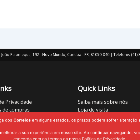
João Palomeque, 192 - Novo Mundo, Curitiba - PR, 81050-040 | Telefone: (41
inks
Quick Links
 de Privacidade
Saiba mais sobre nós
s de compras
Loja de visita
r cupons
Vamos nos conectar
ga dos
Correios
em alguns estados, os prazos podem sofrer alteração s
e Condições
Localize lojas
 melhorar a sua experiência em nosso site. Ao continuar navegando, vo
concorda com os termos da nossa Política de Privacidade.