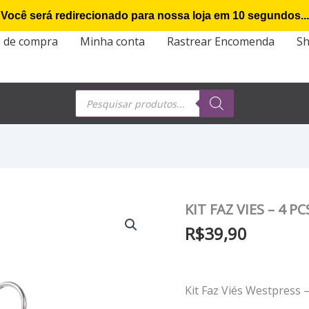
Você será redirecionado para nossa loja em
9
segundos...
o de compra
Minha conta
Rastrear Encomenda
S
Pesquisar
produtos
KIT FAZ VIES – 4 PC
R$
39,90
Kit Faz Viés Westpress 