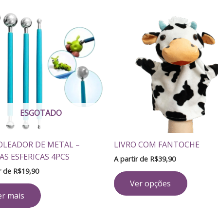
Este
produto
tem
várias
variante
As
opções
podem
ser
ESGOTADO
escolhid
na
OLEADOR DE METAL –
LIVRO COM FANTOCHE
página
S ESFERICAS 4PCS
do
A partir de
R$
39,90
produto
ir de
R$
19,90
Ver opções
er mais