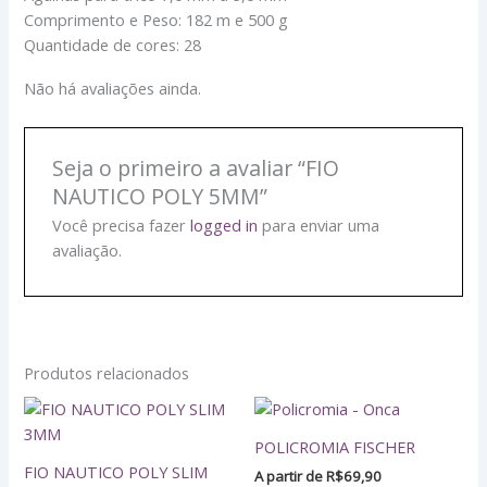
Comprimento e Peso: 182 m e 500 g
Quantidade de cores: 28
Não há avaliações ainda.
Seja o primeiro a avaliar “FIO
NAUTICO POLY 5MM”
Você precisa fazer
logged in
para enviar uma
avaliação.
Produtos relacionados
Este
Este
produto
produto
POLICROMIA FISCHER
tem
tem
FIO NAUTICO POLY SLIM
A partir de
R$
69,90
várias
várias