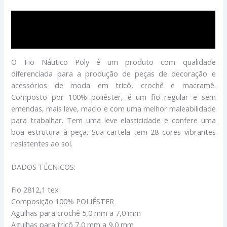
Descrição
Avaliações (0)
O Fio Náutico Poly é um produto com qualidade
diferenciada para a produção de peças de decoração e
acessórios de moda em tricô, crochê e macramê.
Composto por 100% poliéster, é um fio regular e sem
emendas, mais leve, macio e com uma melhor maleabilidade
para trabalhar. Tem uma leve elasticidade e confere uma
boa estrutura à peça. Sua cartela tem 28 cores vibrantes
resistentes ao sol.
DADOS TÉCNICOS:
Fio 2812,1 tex
Composição 100% POLIÉSTER
Agulhas para crochê 5,0 mm a 7,0 mm
Agulhas para tricô 7,0 mm a 9,0 mm