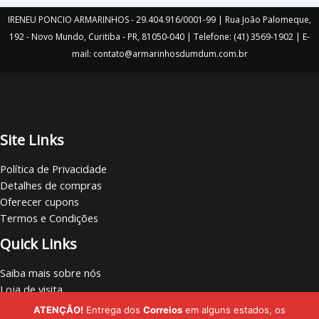
produto
IRENEU PONCIO ARMARINHOS - 29.404.916/0001-99 | Rua João Palomeque,
192 - Novo Mundo, Curitiba - PR, 81050-040 | Telefone: (41) 3569-1902 | E-
mail: contato@armarinhosdumdum.com.br
Site Links
Política de Privacidade
Detalhes de compras
Oferecer cupons
Termos e Condições
Quick Links
Saiba mais sobre nós
Loja de visita
Vamos nos conectar
ATENÇÃO!
Entrega dos
Correios
em alguns estados, os