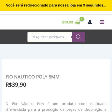
Ir
Você será redirecionado para nossa loja em
9
segundos...
para
o
conteúdo
R$
0,00
Pesquisar
produtos
FIO NAUTICO POLY 5MM
R$
39,90
O Fio Náutico Poly é um produto com qualidade
diferenciada para a produção de peças de decoração e