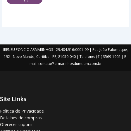
opções
podem
ser
escolhidas
na
página
do
produto
IRENEU PONCIO ARMARINHOS - 29.404.916/0001-99 | Rua João Palomeque,
192 - Novo Mundo, Curitiba - PR, 81050-040 | Telefone: (41) 3569-1902 | E-
mail: contato@armarinhosdumdum.com.br
Site Links
Política de Privacidade
Detalhes de compras
Oferecer cupons
Termos e Condições