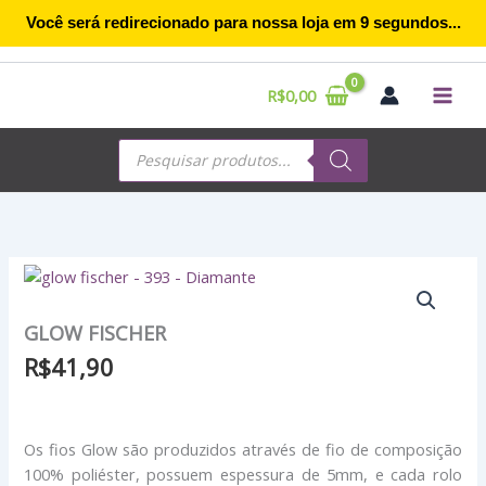
Ir
Você será redirecionado para nossa loja em
9
segundos...
para
o
conteúdo
R$
0,00
Pesquisar
produtos
GLOW FISCHER
R$
41,90
Os fios Glow são produzidos através de fio de composição
100% poliéster, possuem espessura de 5mm, e cada rolo