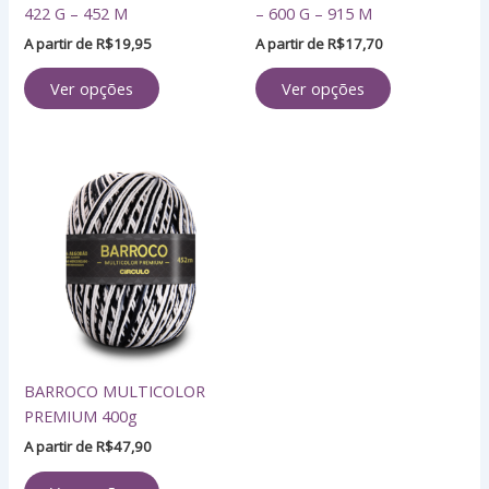
422 G – 452 M
– 600 G – 915 M
na
na
página
página
A partir de
R$
19,95
A partir de
R$
17,70
do
do
Ver opções
Ver opções
produto
produto
Este
produto
tem
várias
variantes.
As
opções
podem
ser
BARROCO MULTICOLOR
escolhidas
PREMIUM 400g
na
página
A partir de
R$
47,90
do