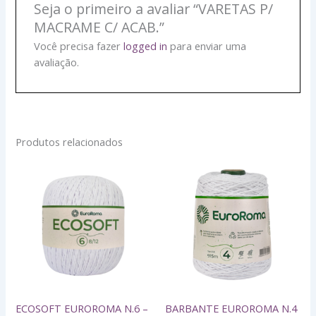
Seja o primeiro a avaliar “VARETAS P/
MACRAME C/ ACAB.”
Você precisa fazer
logged in
para enviar uma
avaliação.
Produtos relacionados
Este
Este
produto
produto
tem
tem
várias
várias
variantes.
variantes.
As
As
opções
opções
podem
podem
ser
ser
ECOSOFT EUROROMA N.6 –
BARBANTE EUROROMA N.4
escolhidas
escolhidas