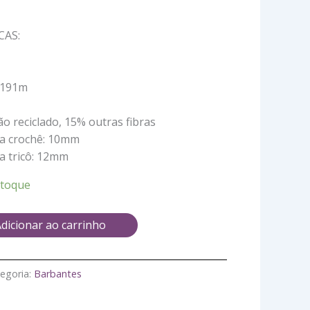
CAS:
 191m
 reciclado, 15% outras fibras
ra crochê: 10mm
a tricô: 12mm
stoque
dicionar ao carrinho
egoria:
Barbantes