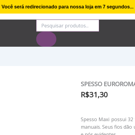
Você será redirecionado para nossa loja em
7
segundos...
o de compra
Minha conta
Rastrear Encomenda
S
Pesquisar
produtos
SPESSO EUROROMA M
SPESSO
EUROROMA
R$
31,30
MAXI
N.32
-
1
Spesso Maxi possui 32 
KG
-
manuais. Seus fios dão
191
e nós evidentes.