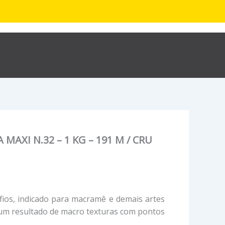
R$
0,00
hop
Sobre
Contato
AXI N.32 – 1 KG – 191 M / CRU
fios, indicado para macramê e demais artes
 um resultado de macro texturas com pontos