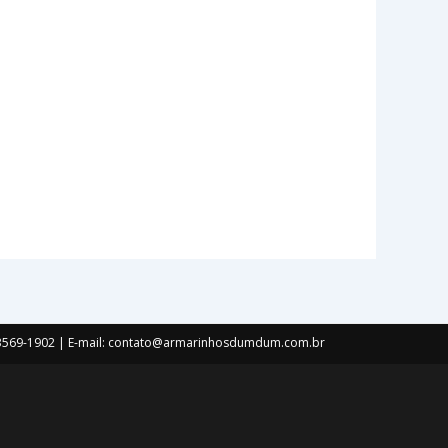
s.
as
) 3569-1902 | E-mail: contato@armarinhosdumdum.com.br