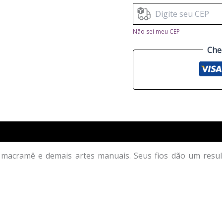
Não sei meu CEP
Che
a macramê e demais artes manuais. Seus fios dão um res