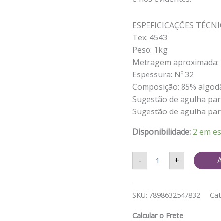
M
/
CRU
ESPEFICICAÇÕES TÉCNI
quantidade
Tex: 4543
Peso: 1kg
Metragem aproximada:
Espessura: Nº 32
Composição: 85% algodão
Sugestão de agulha pa
Sugestão de agulha par
Disponibilidade:
2 em e
-
+
A
SKU:
7898632547832
Cat
Calcular o Frete