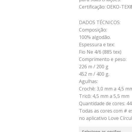
Certificação: OEKO-TEX
DADOS TÉCNICOS:
Composição:
100% algodão.
Espessura e tex:
Fio Ne 4/6 (885 tex)
Comprimento e peso:
226 m / 200 g
452 m / 400 g.
Agulhas:
Crochê: 3,0 mm a 4,5 m
Tricô: 4,5 mm a 5,5 mm
Quantidade de cores: 44
Todas as cores com # e
no aplicativo Love Círcul
Selecione as opções