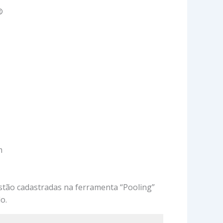
®
m
stão cadastradas na ferramenta “Pooling”
o.