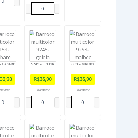
 – CABARE
9245 – GELEIA
9253 – MALBEC
36,90
R$
36,90
R$
36,90
antidade
Quantidade
Quantidade