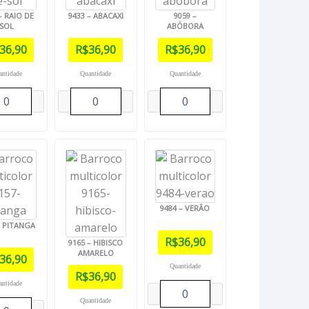
– RAIO DE
9433 – ABACAXI
9059 –
SOL
ABÓBORA
36,90
R$
36,90
R$
36,90
antidade
Quantidade
Quantidade
9484 – VERÃO
– PITANGA
R$
36,90
9165 – HIBISCO
AMARELO
36,90
Quantidade
R$
36,90
antidade
Quantidade