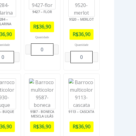
9427 – FLOR
284 –
9520 – MERLOT
ILARINA
R$
36,90
36,90
R$
36,90
Quantidade
antidade
Quantidade
 – BUQUE
9587 - BONECA
9113 – CASCATA
MESCLA LILÁS
36,90
R$
36,90
R$
36,90