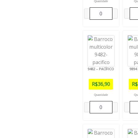
Quantidade
Qu
9482 – PACÍFICO
9894
R$
36,90
R$
Quantidade
Qu