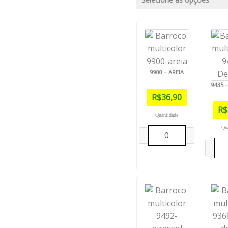
9900 – AREIA
9435 
R$
36,90
R$
Quantidade
Qu