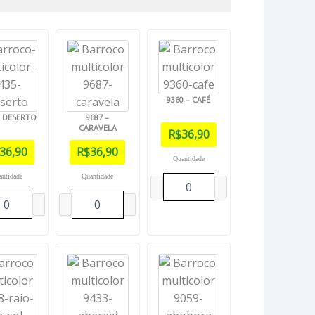
9360 – CAFÉ
– DESERTO
9687 –
CARAVELA
R$
36,90
36,90
R$
36,90
Quantidade
antidade
Quantidade