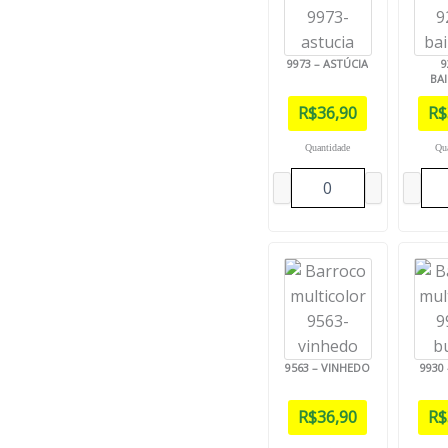
9973 – ASTÚCIA
9
BA
R$
36,90
R$
Quantidade
Qu
9563 – VINHEDO
9930
R$
36,90
R$