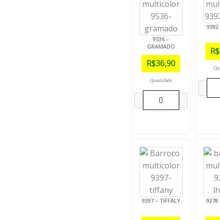
9392
9536 –
GRAMADO
R$
R$
36,90
Qu
Quantidade
9397 – TIFFALY
9278