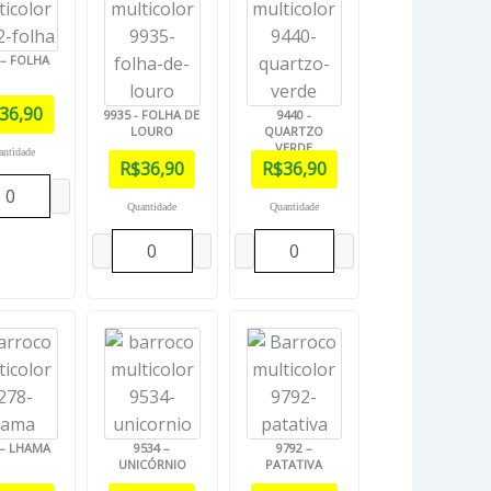
 – FOLHA
36,90
9935 - FOLHA DE
9440 -
LOURO
QUARTZO
VERDE
antidade
R$
36,90
R$
36,90
Quantidade
Quantidade
 – LHAMA
9534 –
9792 –
UNICÓRNIO
PATATIVA