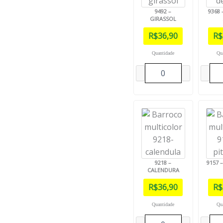
9492 –
9368 
GIRASSOL
R$
36,90
R$
Quantidade
Qu
9218 –
9157 
CALENDURA
R$
36,90
R$
Quantidade
Qu