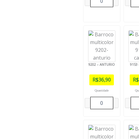
9202 – ANTURIO
9153
R$
36,90
R$
Quantidade
Qu