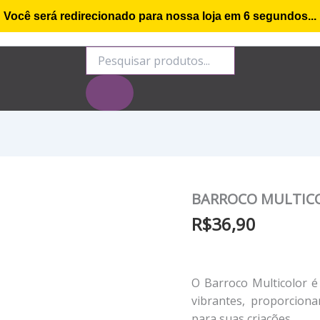
Você será redirecionado para nossa loja em
5
segundos...
o de compra
Minha conta
Rastrear Encomenda
S
Pesquisar
produtos
BARROCO MULTICO
R$
36,90
O Barroco Multicolor 
vibrantes, proporciona
para suas criações.