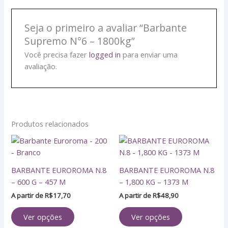
Seja o primeiro a avaliar “Barbante
Supremo N°6 – 1800kg”
Você precisa fazer
logged in
para enviar uma
avaliação.
Produtos relacionados
Este
Este
produto
produto
tem
tem
BARBANTE EUROROMA N.8
BARBANTE EUROROMA N.8
várias
várias
– 600 G – 457 M
– 1,800 KG – 1373 M
variantes.
variantes.
A partir de
R$
17,70
A partir de
R$
48,90
As
As
opções
opções
Ver opções
Ver opções
podem
podem