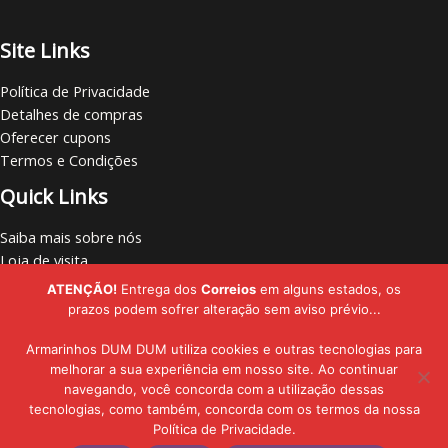
Site Links
Política de Privacidade
Detalhes de compras
Oferecer cupons
Termos e Condições
Quick Links
Saiba mais sobre nós
Loja de visita
Vamos nos conectar
ATENÇÃO!
Entrega dos
Correios
em alguns estados, os
Localize lojas
prazos podem sofrer alteração sem aviso prévio...
Armarinhos DUM DUM utiliza cookies e outras tecnologias para
melhorar a sua experiência em nosso site. Ao continuar
navegando, você concorda com a utilização dessas
Copyright © - 2019 - 2026 | Armarinhos DUM DUM | Todos os Direitos
tecnologias, como também, concorda com os termos da nossa
Política de Privacidade.
Reservados