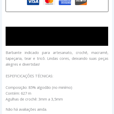
Descrição
Avaliações (0)
Barbante indicado para artesanato, crochê, macramê,
tapeçaria, tear e tricô. Lindas cores, deixando suas peças
alegres e divertidas!
ESPEFICICAÇÕES TÉCNICAS:
Composição: 85% algodão (no minímo)
Contém: 627 m
Agulhas de crochê: 3mm a 3,5mm
Não há avaliações ainda.