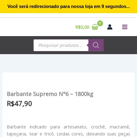
Ir
Você será redirecionado para nossa loja em
9
segundos...
para
o
conteúdo
R$
0,00
Pesquisar
produtos
Barbante Supremo N°6 – 1800kg
R$
47,90
Barbante indicado para artesanato, crochê, macramê,
tapeçaria, tear e tricô. Lindas cores, deixando suas peças