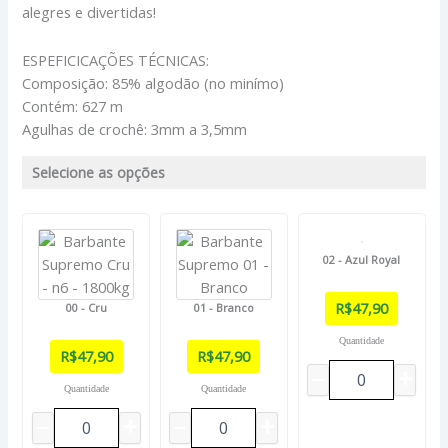
alegres e divertidas!
ESPEFICICAÇÕES TÉCNICAS:
Composição: 85% algodão (no minímo)
Contém: 627 m
Agulhas de crochê: 3mm a 3,5mm
Selecione as opções
02 - Azul Royal
R$
47,90
00 - Cru
01 - Branco
Quantidade
R$
47,90
R$
47,90
Quantidade
Quantidade