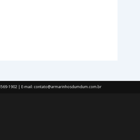
) 3569-1902 | E-mail: contato@armarinhosdumdum.com.br