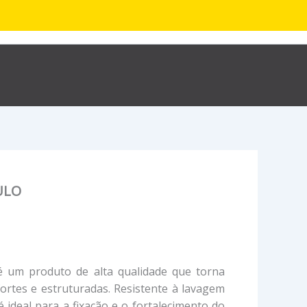
R$
0,00
hop
Sobre
Contato
ULO
 é um produto de alta qualidade que torna
ortes e estruturadas. Resistente à lavagem
 ideal para a fixação e o fortalecimento do