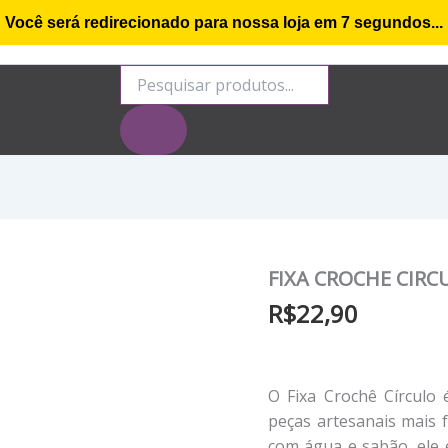
Você será redirecionado para nossa loja em
6
segundos...
o de compra
Minha conta
Rastrear Encomenda
S
Pesquisar
produtos
FIXA CROCHE CIRC
R$
22,90
O Fixa Crochê Círculo
peças artesanais mais f
com água e sabão, ele é