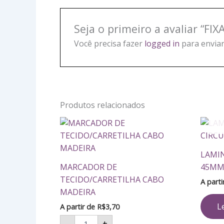
Seja o primeiro a avaliar “F
Você precisa fazer
logged in
para enviar
Produtos relacionados
MARCADOR
DE
TECIDO/CARRETILHA
CABO
LAMIN
MADEIRA
MARCADOR DE
45M
quantidade
TECIDO/CARRETILHA CABO
A part
MADEIRA
L
A partir de
R$
3,70
-
+