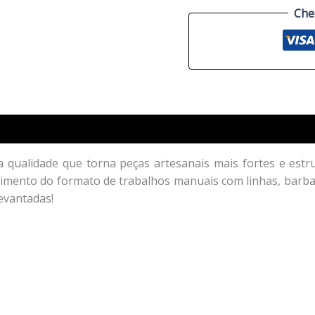
Che
a qualidade que torna peças artesanais mais fortes e est
ecimento do formato de trabalhos manuais com linhas, barbant
evantadas!