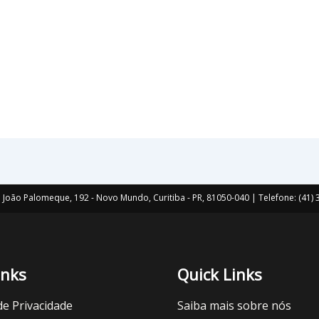
João Palomeque, 192 - Novo Mundo, Curitiba - PR, 81050-040 | Telefone: (41
inks
Quick Links
 de Privacidade
Saiba mais sobre nós