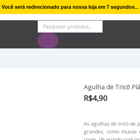
Você será redirecionado para nossa loja em
6
segundos...
o de compra
Minha conta
Rastrear Encomenda
S
Pesquisar
produtos
Agulha de Tricô Plá
R$
4,90
As agulhas de tricô de 
grandes, como blusas e
cores, de acordo com o