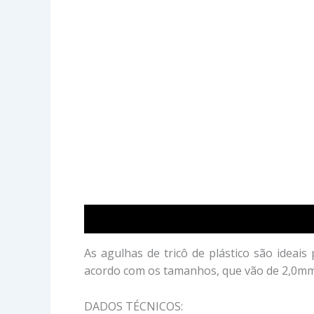
Descrição
Avaliações (0)
As agulhas de tricô de plástico são ideai
acordo com os tamanhos, que vão de 2,0m
DADOS TÉCNICOS: