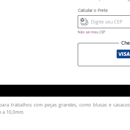
Calcular o Frete
Não sei meu CEP
Che
s para trabalhos com peças grandes, como blusas e casacos.
m a 10,0mm.