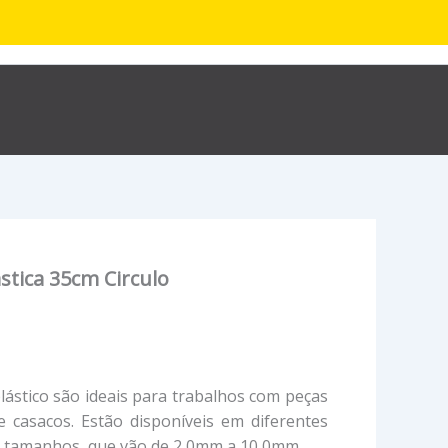
R$
0,00
hop
Sobre
Contato
stica 35cm Circulo
plástico são ideais para trabalhos com peças
 casacos. Estão disponíveis em diferentes
s tamanhos, que vão de 2,0mm a 10,0mm.