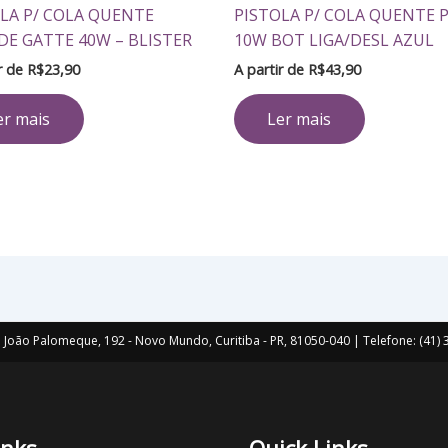
LA P/ COLA QUENTE
PISTOLA P/ COLA QUENTE 
E GATTE 40W – BLISTER
10W BOT LIGA/DESL AZUL
ir de
R$
23,90
A partir de
R$
43,90
er mais
Ler mais
João Palomeque, 192 - Novo Mundo, Curitiba - PR, 81050-040 | Telefone: (41
inks
Quick Links