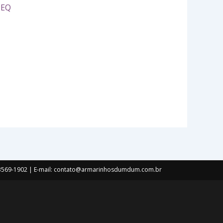
PEQ
) 3569-1902 | E-mail: contato@armarinhosdumdum.com.br