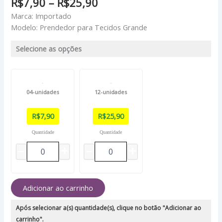
R$
7,90
–
R$
25,90
Marca: Importado
Modelo: Prendedor para Tecidos Grande
Selecione as opções
04-unidades
12-unidades
R$
7,90
R$
25,90
Quantidade
Quantidade
Adicionar ao carrinho
Após selecionar a(s) quantidade(s), clique no botão "Adicionar ao
carrinho".