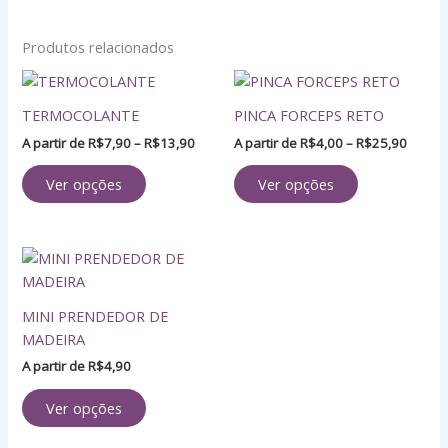
Produtos relacionados
Faixa
Faixa
Este
Este
de
de
produto
produto
preço:
preço:
TERMOCOLANTE
PINCA FORCEPS RETO
tem
tem
R$7,90
R$4,0
A partir de
R$
7,90
–
R$
13,90
A partir de
R$
4,00
–
R$
25,90
através
atravé
várias
várias
R$13,90
R$25,
variantes.
variantes.
Ver opções
Ver opções
As
As
opções
opções
podem
podem
Este
ser
ser
produto
escolhidas
escolhidas
tem
na
na
MINI PRENDEDOR DE
várias
página
página
MADEIRA
variantes.
do
do
A partir de
R$
4,90
As
produto
produto
opções
Ver opções
podem
ser