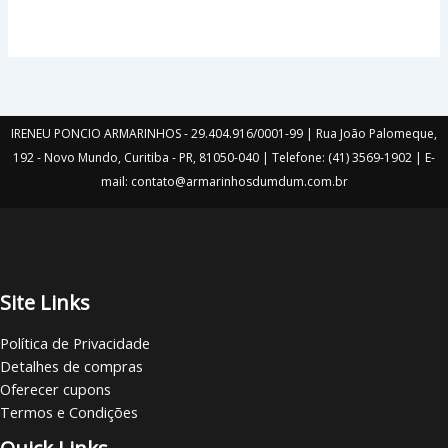
escolhidas
na
página
do
produto
IRENEU PONCIO ARMARINHOS - 29.404.916/0001-99 | Rua João Palomeque,
192 - Novo Mundo, Curitiba - PR, 81050-040 | Telefone: (41) 3569-1902 | E-
mail: contato@armarinhosdumdum.com.br
Site Links
Política de Privacidade
Detalhes de compras
Oferecer cupons
Termos e Condições