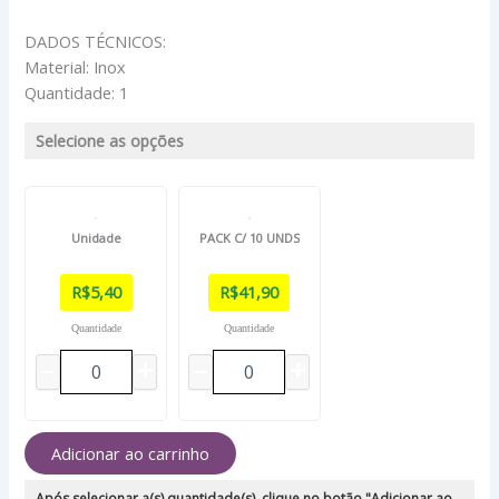
DADOS TÉCNICOS:
Material: Inox
Quantidade: 1
Selecione as opções
Unidade
PACK C/ 10 UNDS
R$
5,40
R$
41,90
Quantidade
Quantidade
Adicionar ao carrinho
Após selecionar a(s) quantidade(s), clique no botão "Adicionar ao