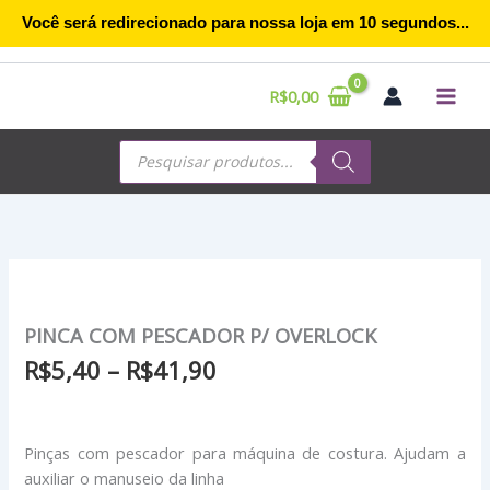
Ir
Você será redirecionado para nossa loja em
10
segundos...
para
o
conteúdo
R$
0,00
Pesquisar
produtos
Faixa
de
preço:
PINCA COM PESCADOR P/ OVERLOCK
R$5,40
R$
5,40
–
R$
41,90
através
R$41,90
Pinças com pescador para máquina de costura. Ajudam a
auxiliar o manuseio da linha