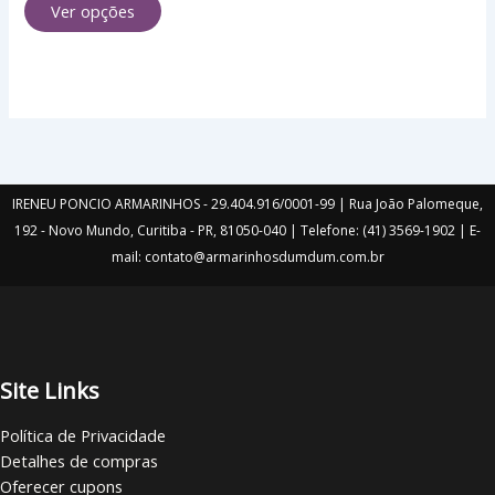
Ver opções
podem
ser
escolhidas
na
página
do
produto
IRENEU PONCIO ARMARINHOS - 29.404.916/0001-99 | Rua João Palomeque,
192 - Novo Mundo, Curitiba - PR, 81050-040 | Telefone: (41) 3569-1902 | E-
mail: contato@armarinhosdumdum.com.br
Site Links
Política de Privacidade
Detalhes de compras
Oferecer cupons