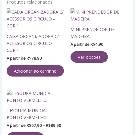
Produtos relacionados
Este
produto
tem
MINI PRENDEDOR DE
várias
CAIXA ORGANIZADORA C/
MADEIRA
variantes.
ACESSORIOS CIRCULO –
A partir de
R$
4,90
As
COR 1
opções
Ver opções
A partir de
R$
78,90
podem
ser
Adicionar ao carrinho
escolhidas
na
página
Faixa
Este
do
de
produto
produto
preço:
tem
R$67,90
TESOURA MUNDIAL
através
várias
PONTO VERMELHO
R$89,90
variantes.
A partir de
R$
67,90
–
R$
89,90
As
opções