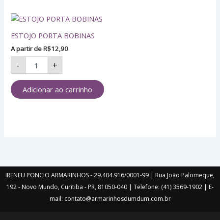
ESTOJO
PORTA
ESTOJO PORTA BOBINAS
BOBINAS
quantidade
A partir de
R$
12,90
-
+
Adicionar ao carrinho
IRENEU PONCIO ARMARINHOS - 29.404.916/0001-99 | Rua João Palomeque,
192 - Novo Mundo, Curitiba - PR, 81050-040 | Telefone: (41) 3569-1902 | E-
mail: contato@armarinhosdumdum.com.br