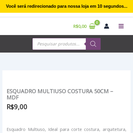
Ir
Você será redirecionado para nossa loja em
10
segundos...
para
o
conteúdo
R$
0,00
Pesquisar
produtos
ESQUADRO MULTIUSO COSTURA 50CM –
MDF
R$
9,00
Esquadro Multiuso, Ideal para corte costura, arquitetura,