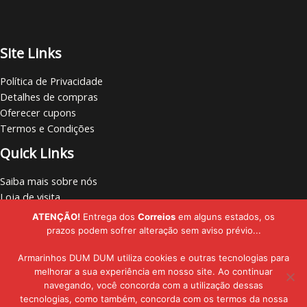
Site Links
Política de Privacidade
Detalhes de compras
Oferecer cupons
Termos e Condições
Quick Links
Saiba mais sobre nós
Loja de visita
Vamos nos conectar
ATENÇÃO!
Entrega dos
Correios
em alguns estados, os
Localize lojas
prazos podem sofrer alteração sem aviso prévio...
Armarinhos DUM DUM utiliza cookies e outras tecnologias para
melhorar a sua experiência em nosso site. Ao continuar
navegando, você concorda com a utilização dessas
Copyright © - 2019 - 2026 | Armarinhos DUM DUM | Todos os Direitos
tecnologias, como também, concorda com os termos da nossa