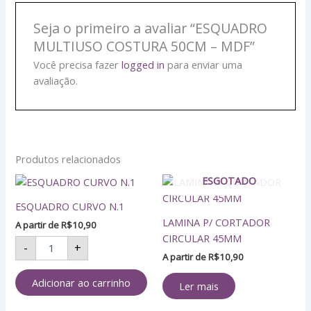
Seja o primeiro a avaliar “ESQUADRO
MULTIUSO COSTURA 50CM – MDF”
Você precisa fazer
logged in
para enviar uma
avaliação.
Produtos relacionados
ESQUADRO
ESGOTADO
CURVO
ESQUADRO CURVO N.1
N.1
LAMINA P/ CORTADOR
quantidade
A partir de
R$
10,90
CIRCULAR 45MM
-
+
A partir de
R$
10,90
Adicionar ao carrinho
Ler mais