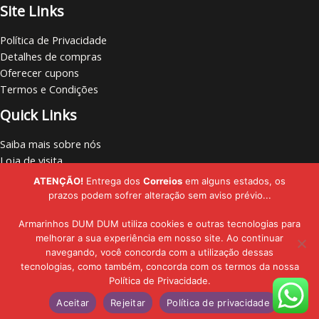
Site Links
Política de Privacidade
Detalhes de compras
Oferecer cupons
Termos e Condições
Quick Links
Saiba mais sobre nós
Loja de visita
Vamos nos conectar
ATENÇÃO!
Entrega dos
Correios
em alguns estados, os
Localize lojas
prazos podem sofrer alteração sem aviso prévio...
Armarinhos DUM DUM utiliza cookies e outras tecnologias para
melhorar a sua experiência em nosso site. Ao continuar
navegando, você concorda com a utilização dessas
Copyright © - 2019 - 2026 | Armarinhos DUM DUM | Todos os Direitos
tecnologias, como também, concorda com os termos da nossa
Política de Privacidade.
Reservados
Aceitar
Rejeitar
Política de privacidade