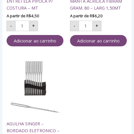
ENTRETELA PIPOCA P/
MANTA ACRILICA FIBRAM
COSTURA – MT
GRAM. 80 – LARG 1,50MT
A partir de
R$
4,50
A partir de
R$
6,20
-
+
-
+
Adicionar ao carrinho
Adicionar ao carrinho
AGULHA
SINGER
-
BORDADO
ELETRONICO
-
DBXK5
quantidade
AGULHA SINGER –
BORDADO ELETRONICO –