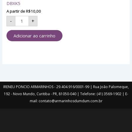
DBXK5
A partir de
R$
10,00
-
+
Adicionar ao carrinho
IRENEU PONCIO ARMARINHOS - 29.404.916/0001-99 | Rua João Palomeque,
192 - Novo Mundo, Curitiba - PR, 81050-040 | Telefone: (41) 3569-1902 | E-
mail: contato@armarinhosdumdum.com.br