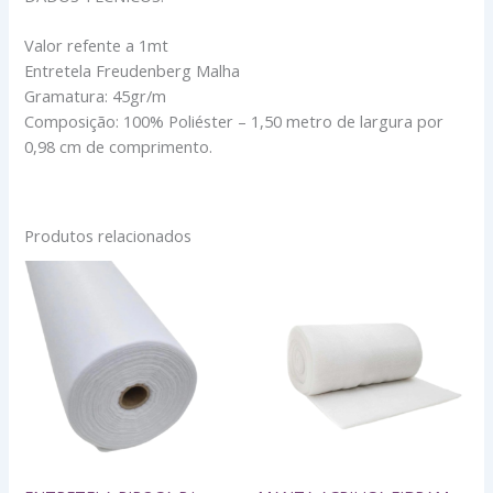
Valor refente a 1mt
Entretela Freudenberg Malha
Gramatura: 45gr/m
Composição: 100% Poliéster – 1,50 metro de largura por
0,98 cm de comprimento.
Produtos relacionados
ENTRETELA
MANTA
PIPOCA
ACRILICA
P/
FIBRAM
COSTURA
GRAM.
-
80
MT
-
quantidade
LARG
1,50MT
quantidade