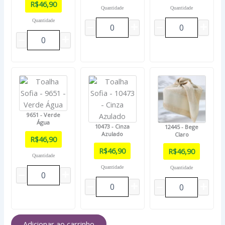
R$
46,90
Quantidade
Quantidade
Quantidade
9651 - Verde
Água
10473 - Cinza
12445 - Bege
Azulado
Claro
R$
46,90
R$
46,90
R$
46,90
Quantidade
Quantidade
Quantidade
Adicionar ao carrinho