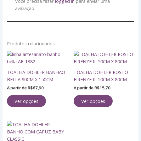
Você precisa fazer
logged in
para enviar uma
avaliação.
Produtos relacionados
Este
Este
produto
produto
tem
tem
TOALHA DOHLER BANHÃO
TOALHA DOHLER ROSTO
várias
várias
BELLA 90CM X 150CM
FIRENZE III 50CM X 80CM
variantes.
variantes.
A partir de
R$
67,90
A partir de
R$
15,70
As
As
opções
opções
Ver opções
Ver opções
podem
podem
ser
ser
escolhidas
escolhidas
Este
na
na
produto
página
página
tem
do
do