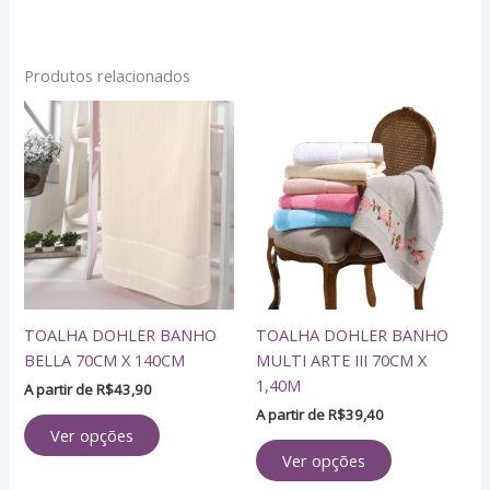
Produtos relacionados
Este
Este
produto
produto
tem
tem
várias
várias
variantes.
variantes.
As
As
opções
opções
podem
podem
ser
ser
TOALHA DOHLER BANHO
TOALHA DOHLER BANHO
escolhidas
escolhidas
BELLA 70CM X 140CM
MULTI ARTE III 70CM X
na
na
1,40M
página
página
A partir de
R$
43,90
do
do
A partir de
R$
39,40
Ver opções
produto
produto
Ver opções