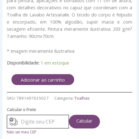
para pintura, aplicações e bordados com 11 cm de altura,
com detalhes decorativos no capuz que coordenam com a
Toalha de Lavabo Artesanalle. O tecido do corpo é felpudo
e encorpado, em 100% algodão, super macia e com
secagem eficiente. Pintura meramente ilustrativa. 293 g/m²
Tamanho: 90cmx70cm.
* Imagem meramente ilustrativa
Disponibilidade:
1 em estoque
Adicionar ao carrinho
SKU:
7891497635027
Categoria:
Toalhas
Calcular o Frete
Calcular
Não sei meu CEP