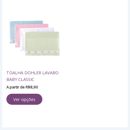
Este
produto
tem
várias
variantes.
As
opções
podem
ser
TOALHA DOHLER LAVABO
escolhidas
BABY CLASSIC
na
página
A partir de
R$
8,90
do
Ver opções
produto