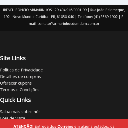
IRENEU PONCIO ARMARINHOS - 29.404.916/0001-99 | Rua João Palomeque,
192 - Novo Mundo, Curitiba - PR, 81050-040 | Telefone: (41) 3569-1902 | E-
mail: contato@armarinhosdumdum.com.br
Site Links
Política de Privacidade
Detalhes de compras
Oferecer cupons
Termos e Condições
Quick Links
Saiba mais sobre nós
Loja de visita
Vamos nos conectar
ATENÇÃO!
Entrega dos
Correios
em alguns estados, os