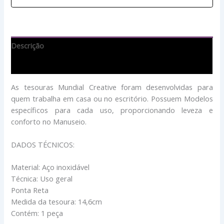
Descrição
Avaliações (0)
As tesouras Mundial Creative foram desenvolvidas para
quem trabalha em casa ou no escritório. Possuem Modelos
específicos para cada uso, proporcionando leveza e
conforto no Manuseio.
DADOS TÉCNICOS:
Material: Aço inoxidável
Técnica: Uso geral
Ponta Reta
Medida da tesoura: 14,6cm
Contém: 1 peça