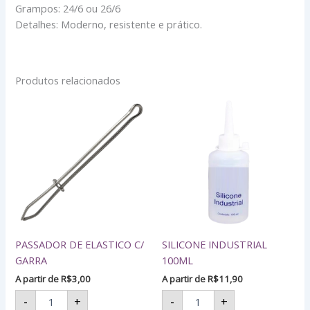
Grampos: 24/6 ou 26/6
Detalhes: Moderno, resistente e prático.
Produtos relacionados
PASSADOR
SILICONE
DE
INDUSTRIAL
ELASTICO
100ML
C/
quantidade
GARRA
quantidade
PASSADOR DE ELASTICO C/
SILICONE INDUSTRIAL
GARRA
100ML
A partir de
R$
3,00
A partir de
R$
11,90
-
+
-
+