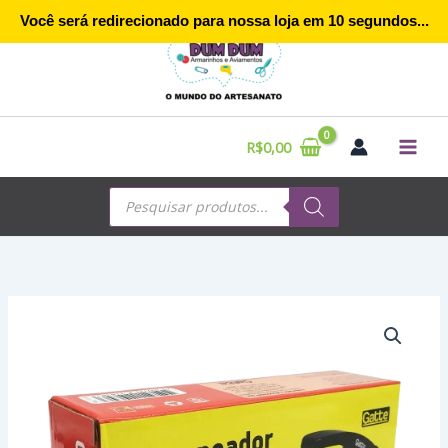
Ir
Você será redirecionado para nossa loja em
10
segundos...
para
o
conteúdo
R$
0,00
Pesquisar
produtos