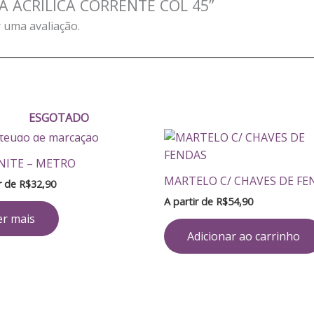
LCA ACRILICA CORRENTE COL 45”
 uma avaliação.
ESGOTADO
NITE – METRO
MARTELO C/ CHAVES DE FE
ir de
R$
32,90
A partir de
R$
54,90
er mais
Adicionar ao carrinho