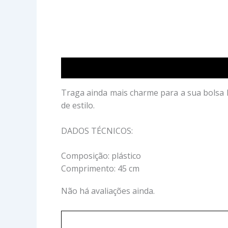
Descrição
Avaliações (0)
Traga ainda mais charme para a sua bolsa h
de estilo.
DADOS TÉCNICOS:
Composição: plástico
Comprimento: 45 cm
Não há avaliações ainda.