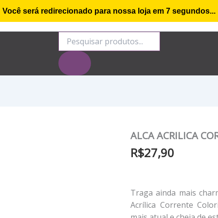
Você será redirecionado para nossa loja em
6
segundos...
o de compra
Minha conta
Rastrear Encomenda
S
Pesquisar
produtos
ALCA ACRILICA CO
R$
27,90
Traga ainda mais char
Acrílica Corrente Colo
mais atual e cheia de est