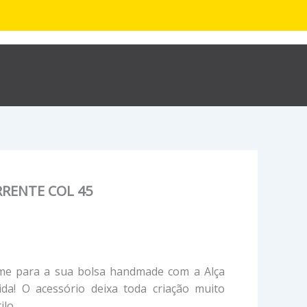
R$
0,00
hop
Sobre
Contato
RRENTE COL 45
me para a sua bolsa handmade com a Alça
rida! O acessório deixa toda criação muito
ilo.