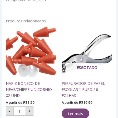
Produtos relacionados
NARIZ
BONECO
DE
NEVE/CHIFRE
UNICORNIO
-
02
UND
ESGOTADO
quantidade
NARIZ BONECO DE
PERFURADOR DE PAPEL
NEVE/CHIFRE UNICORNIO –
ESCOLAR 1 FURO / 6
02 UND
FOLHAS
A partir de
R$
1,50
A partir de
R$
10,90
-
+
Ler mais