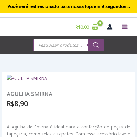
Ir
Você será redirecionado para nossa loja em
8
segundos...
para
o
conteúdo
R$
0,00
Pesquisar
produtos
AGULHA SMIRNA
R$
8,90
A Agulha de Smirna é ideal para a confecção de peças de
tapeçaria, como telas e tapetes. Com esse acessório leve e