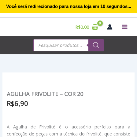
Ir
Você será redirecionado para nossa loja em
10
segundos...
para
o
conteúdo
R$
0,00
Pesquisar
produtos
AGULHA FRIVOLITE – COR 20
R$
6,90
A Agulha de Frivolité é o acessório perfeito para a
confecção de peças com a técnica do frivolité, que consiste