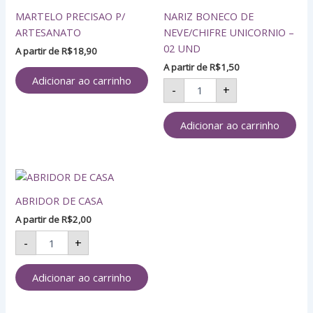
DE
MARTELO PRECISAO P/
NARIZ BONECO DE
NEVE/CHIFRE
UNICORNIO
ARTESANATO
NEVE/CHIFRE UNICORNIO –
-
02 UND
A partir de
R$
18,90
02
A partir de
R$
1,50
UND
Adicionar ao carrinho
quantidade
-
+
Adicionar ao carrinho
ABRIDOR
DE
ABRIDOR DE CASA
CASA
quantidade
A partir de
R$
2,00
-
+
Adicionar ao carrinho