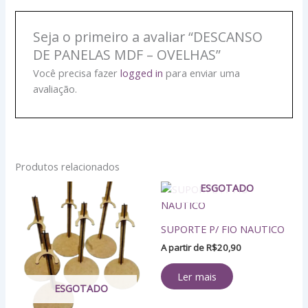
Seja o primeiro a avaliar “DESCANSO
DE PANELAS MDF – OVELHAS”
Você precisa fazer
logged in
para enviar uma
avaliação.
Produtos relacionados
Faixa
ESGOTADO
Este
de
produto
preço:
tem
R$7,30
SUPORTE P/ FIO NAUTICO
através
várias
R$8,10
A partir de
R$
20,90
variantes.
As
Ler mais
opções
ESGOTADO
podem