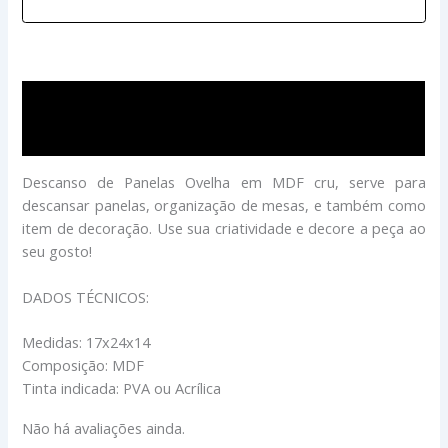
Descrição
Avaliações (0)
Descanso de Panelas Ovelha em MDF cru, serve para
descansar panelas, organização de mesas, e também como
item de decoração. Use sua criatividade e decore a peça ao
seu gosto!
DADOS TÉCNICOS:
Medidas: 17x24x14
Composição: MDF
Tinta indicada: PVA ou Acrílica
Não há avaliações ainda.