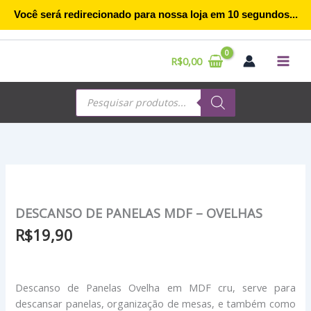
Ir
Você será redirecionado para nossa loja em
10
segundos...
para
o
conteúdo
R$
0,00
Pesquisar
produtos
DESCANSO DE PANELAS MDF – OVELHAS
R$
19,90
Descanso de Panelas Ovelha em MDF cru, serve para
descansar panelas, organização de mesas, e também como