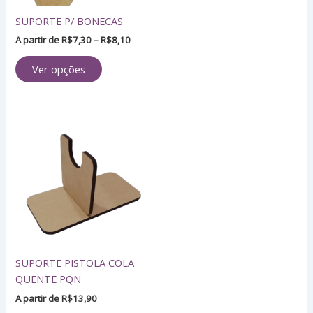
ser
SUPORTE P/ BONECAS
escolhidas
na
A partir de
R$
7,30
–
R$
8,10
página
Ver opções
do
produto
SUPORTE PISTOLA COLA
QUENTE PQN
A partir de
R$
13,90