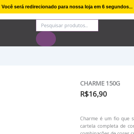
Você será redirecionado para nossa loja em
6
segundos...
o de compra
Minha conta
Rastrear Encomenda
S
Pesquisar
produtos
CHARME 150G
R$
16,90
Charme é um fio que s
cartela completa de co
combinações de cores cr