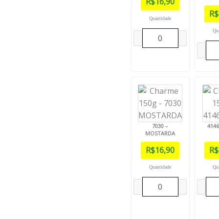
R$
16,90
R$
Quantidade
Qu
7030 –
414
MOSTARDA
R$
16,90
R$
Quantidade
Qu