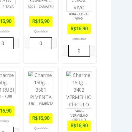
 – PITAYA
3201 – CAMAFEU
4004 - CORAL
VIVO
16,90
R$
16,90
R$
16,90
antidade
Quantidade
Quantidade
1 – RUBI
3581 – PIMENTA
16,90
3402 -
VERMELHO
R$
16,90
CÍRCULO
antidade
R$
16,90
Quantidade