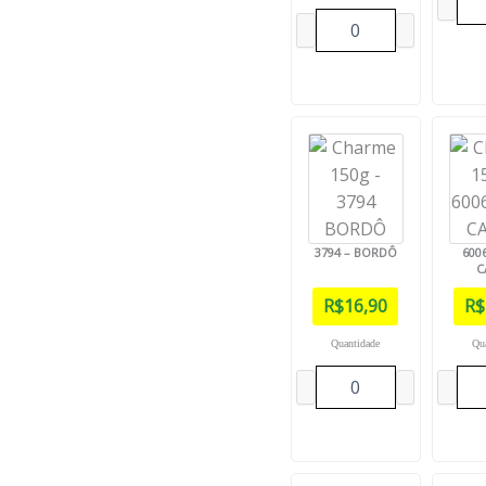
3794 – BORDÔ
6006
C
R$
16,90
R$
Quantidade
Qu