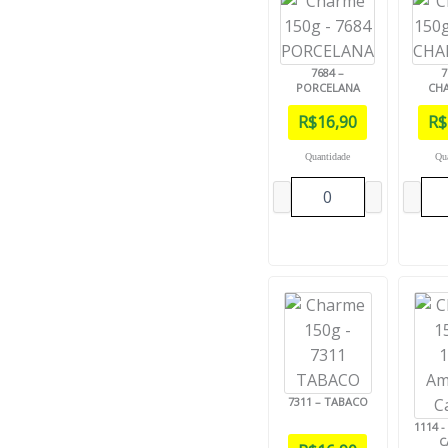
7684 –
7
PORCELANA
CHA
R$
16,90
R$
Quantidade
Qu
7311 – TABACO
1114 
C