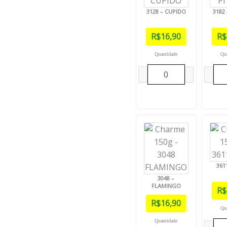
3128 – CUPIDO
3182
R$
16,90
R$
Quantidade
Qu
361
3048 –
FLAMINGO
R$
R$
16,90
Qu
Quantidade