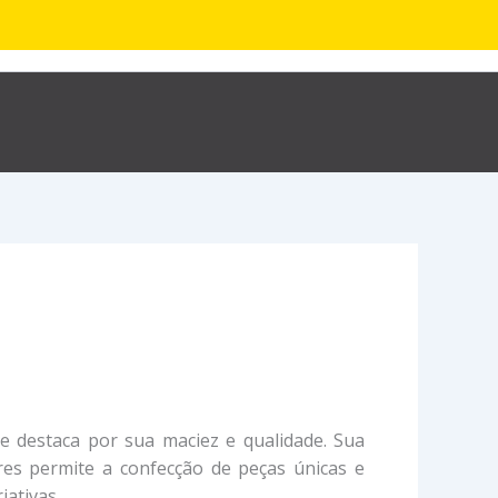
R$
0,00
hop
Sobre
Contato
e destaca por sua maciez e qualidade. Sua
res permite a confecção de peças únicas e
iativas.