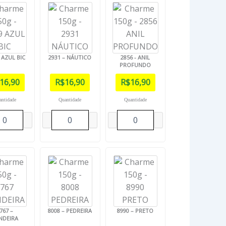
- AZUL BIC
2931 – NÁUTICO
2856 - ANIL
PROFUNDO
16,90
R$
16,90
R$
16,90
antidade
Quantidade
Quantidade
767 –
8008 – PEDREIRA
8990 – PRETO
NDEIRA