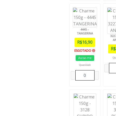
4445 –
TANGERINA
322
A
R$
16,90
R$
ESGOTADO 😔
Avise-me
Qu
Quantidade