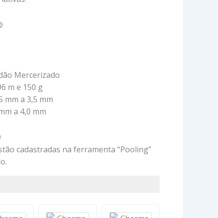
®
dão Mercerizado
6 m e 150 g
,5 mm a 3,5 mm
0 mm a 4,0 mm
9
stão cadastradas na ferramenta “Pooling”
o.