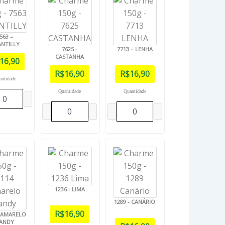
563 –
NTILLY
7625 -
7713 – LENHA
CASTANHA
16,90
R$
16,90
R$
16,90
antidade
Quantidade
Quantidade
1236 - LIMA
1289 - CANÁRIO
R$
16,90
- AMARELO
ANDY