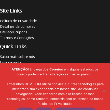
Site Links
Política de Privacidade
Detalhes de compras
Oferecer cupons
Termos e Condições
Quick Links
Saiba mais sobre nós
Loja de visita
Vamos nos conectar
ATENÇÃO!
Entrega dos
Correios
em alguns estados, os
Localize lojas
prazos podem sofrer alteração sem aviso prévio...
Armarinhos DUM DUM utiliza cookies e outras tecnologias para
melhorar a sua experiência em nosso site. Ao continuar
navegando, você concorda com a utilização dessas
Copyright © - 2019 - 2026 | Armarinhos DUM DUM | Todos os Direitos
tecnologias, como também, concorda com os termos da nossa
Política de Privacidade.
Reservados
Adicionar ao carrinho