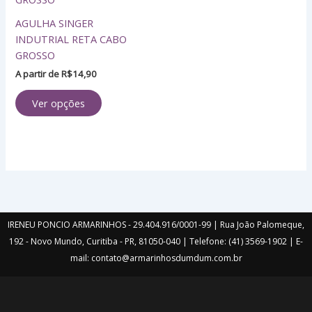
várias
AGULHA SINGER
variantes.
INDUTRIAL RETA CABO
As
GROSSO
opções
A partir de
R$
14,90
podem
ser
Ver opções
escolhidas
na
página
do
produto
IRENEU PONCIO ARMARINHOS - 29.404.916/0001-99 | Rua João Palomeque,
192 - Novo Mundo, Curitiba - PR, 81050-040 | Telefone: (41) 3569-1902 | E-
mail: contato@armarinhosdumdum.com.br