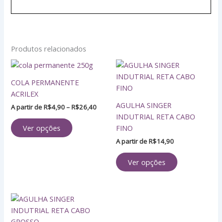
Produtos relacionados
Faixa
Este
Este
de
produto
produto
preço:
COLA PERMANENTE
tem
tem
R$4,90
ACRILEX
através
várias
várias
AGULHA SINGER
R$26,40
A partir de
R$
4,90
–
R$
26,40
variantes.
variantes.
INDUTRIAL RETA CABO
As
As
FINO
Ver opções
opções
opções
A partir de
R$
14,90
podem
podem
ser
ser
Ver opções
escolhidas
escolhidas
na
na
página
página
Este
do
do
produto
produto
produto
tem