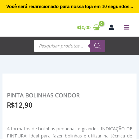
Ir
Você será redirecionado para nossa loja em
10
segundos...
para
o
conteúdo
R$
0,00
Pesquisar
produtos
PINTA BOLINHAS CONDOR
R$
12,90
4 formatos de bolinhas pequenas e grandes. INDICAÇÃO DE
PINTURA: Ideal para fazer bolinhas e utilizar na técnica de