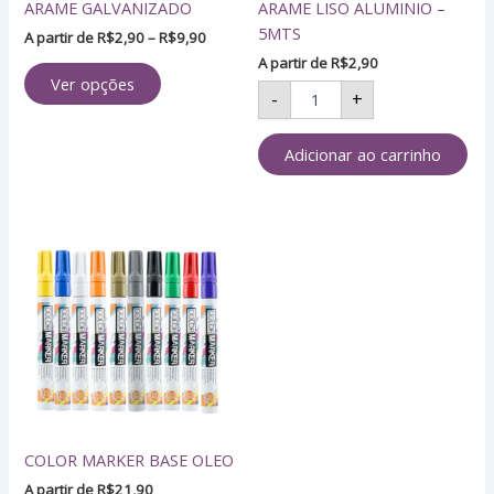
ARAME GALVANIZADO
ARAME LISO ALUMINIO –
escolhidas
5MTS
na
A partir de
R$
2,90
–
R$
9,90
página
A partir de
R$
2,90
Ver opções
do
-
+
produto
Adicionar ao carrinho
Este
produto
tem
várias
variantes.
As
opções
podem
ser
COLOR MARKER BASE OLEO
escolhidas
na
A partir de
R$
21,90