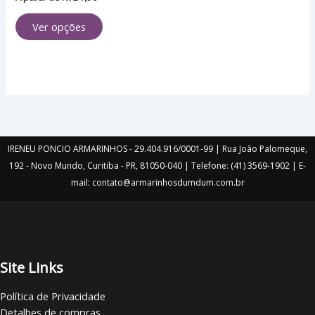
página
Ver opções
do
produto
IRENEU PONCIO ARMARINHOS - 29.404.916/0001-99 | Rua João Palomeque,
192 - Novo Mundo, Curitiba - PR, 81050-040 | Telefone: (41) 3569-1902 | E-
mail: contato@armarinhosdumdum.com.br
Site Links
Política de Privacidade
Detalhes de compras