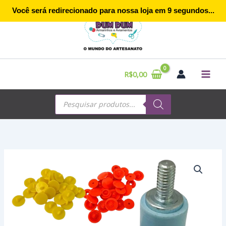
Ir
Você será redirecionado para nossa loja em
9
segundos...
para
o
conteúdo
R$
0,00
Pesquisar
produtos
Faixa
de
preço:
R$11,90
através
R$14,90