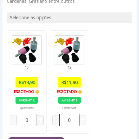
Cardenas, Graziano entre outros.
Selecione as opções
10
12
R$
14,90
R$
11,90
ESGOTADO
ESGOTADO
Avise-me
Avise-me
Quantidade
Quantidade