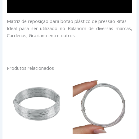
Avaliações (0)
Matriz de reposição para botão plástico de pressão Ritas
Ideal para ser utilizado no Balancim de diversas marcas,
Cardenas, Graziano entre outros.
Produtos relacionados
Faixa
ARAME
Este
de
LISO
produto
preço:
ALUMINIO
tem
R$2,90
-
através
várias
5MTS
R$9,90
variantes.
quantidade
As
opções
podem
ser