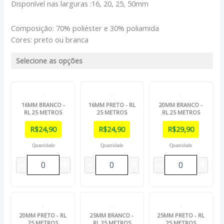
Disponível nas larguras :16, 20, 25, 50mm
Composição: 70% poliéster e 30% poliamida
Cores: preto ou branca
Selecione as opções
16MM BRANCO -
16MM PRETO - RL
20MM BRANCO -
RL 25 METROS
25 METROS
RL 25 METROS
R$
24,90
R$
24,90
R$
29,90
Quantidade
Quantidade
Quantidade
20MM PRETO - RL
25MM BRANCO -
25MM PRETO - RL
25 METROS
RL 25 METROS
25 METROS