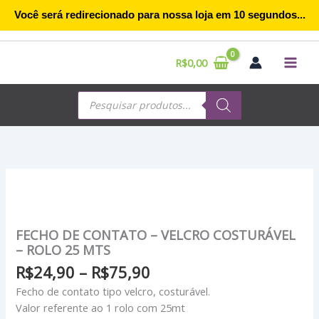
Ir
Você será redirecionado para nossa loja em
10
segundos...
para
o
conteúdo
R$
0,00
Pesquisar
produtos
Faixa
de
preço:
R$24,90
FECHO DE CONTATO – VELCRO COSTURÁVEL
através
– ROLO 25 MTS
R$75,90
R$
24,90
–
R$
75,90
Fecho de contato tipo velcro, costurável.
Valor referente ao 1 rolo com 25mt