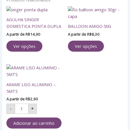
Este
Este
produto
produto
AGULHA SINGER
tem
tem
DOMESTICA PONTA DUPLA
BALLOON AMIGO 50G
várias
várias
A partir de
R$
14,90
A partir de
R$
8,30
variantes.
variantes.
As
As
Ver opções
Ver opções
opções
opções
podem
podem
ser
ser
ARAME
escolhidas
escolhidas
LISO
na
na
ALUMINIO
página
página
ARAME LISO ALUMINIO –
-
do
do
5MTS
5MTS
produto
produto
quantidade
A partir de
R$
2,90
-
+
Adicionar ao carrinho