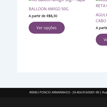
produto
BALLOON AMIGO 50G
tem
AGULH
A partir de
R$
8,30
várias
CABO
variantes.
Ver opções
A part
As
opções
V
podem
ser
escolhidas
na
página
do
produto
IRENEU PONCIO ARMARINHOS - 29.404.916/0001-99 | Rua 