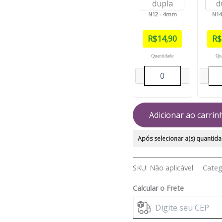
N12 - 4mm
N14
R$
14,90
R$
Quantidade
Qu
Adicionar ao carrin
Após selecionar a(s) quantida
SKU:
Não aplicável
Categ
Calcular o Frete