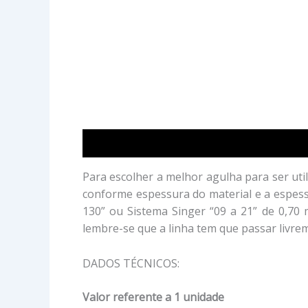
Descrição
Avaliações (0)
Para escolher a melhor agulha para ser util
conforme espessura do material e a espessu
130” ou Sistema Singer “09 a 21” de 0,70
lembre-se que a linha tem que passar livre
DADOS TÉCNICOS:
Valor referente a 1 unidade