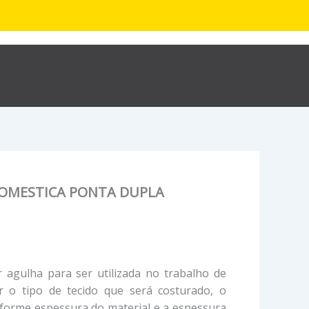
R$
0,00
hop
Sobre
Contato
OMESTICA PONTA DUPLA
 agulha para ser utilizada no trabalho de
ir o tipo de tecido que será costurado, o
forme espessura do material e a espessura