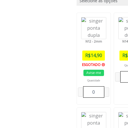
Selecione as opções
N12 - 2mm
N14
R$
14,90
R$
ESGOTADO 😔
Qu
Avise-me
Quantidade