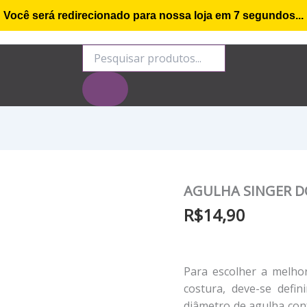
Você será redirecionado para nossa loja em
6
segundos...
o de compra
Minha conta
Rastrear Encomenda
S
Pesquisar
produtos
AGULHA SINGER D
R$
14,90
Para escolher a melhor
costura, deve-se defin
diâmetro de agulha con