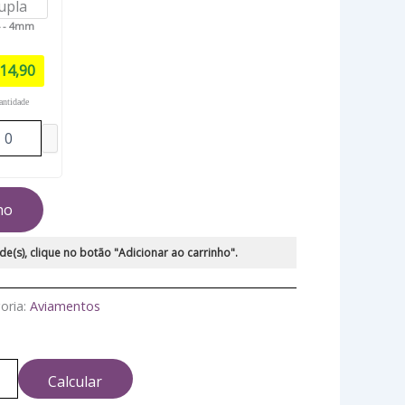
 - 4mm
14,90
antidade
ho
de(s), clique no botão "Adicionar ao carrinho".
oria:
Aviamentos
Calcular