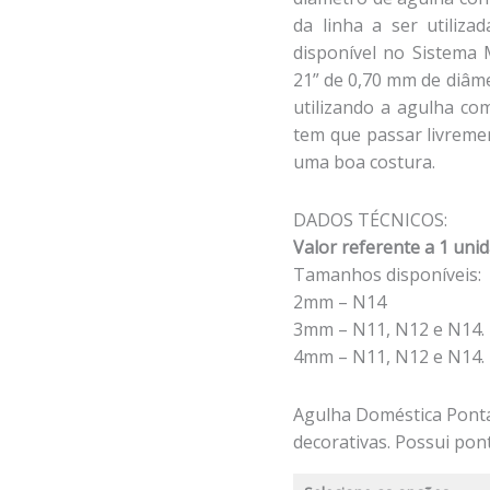
da linha a ser utiliza
disponível no Sistema 
21” de 0,70 mm de diâme
utilizando a agulha co
tem que passar livreme
uma boa costura.
DADOS TÉCNICOS:
Valor referente a 1 uni
Tamanhos disponíveis:
2mm – N14
3mm – N11, N12 e N14.
4mm – N11, N12 e N14.
Agulha Doméstica Ponta
decorativas. Possui pon