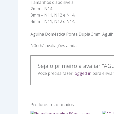
Tamanhos disponíveis:
2mm – N14
3mm – N11, N12 e N14.
4mm – N11, N12 e N14.
Agulha Doméstica Ponta Dupla 3mm: Agulha 
Não há avaliações ainda.
Seja o primeiro a avaliar 
Você precisa fazer
logged in
para enviar
Produtos relacionados
Este