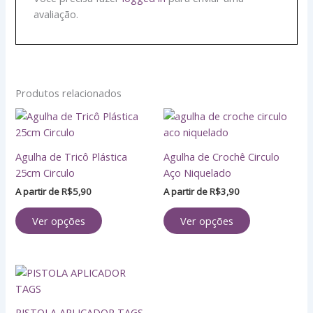
avaliação.
Produtos relacionados
Este
Este
produto
produto
tem
tem
Agulha de Tricô Plástica
Agulha de Crochê Circulo
várias
várias
25cm Circulo
Aço Niquelado
variantes.
variantes.
A partir de
R$
5,90
A partir de
R$
3,90
As
As
opções
opções
Ver opções
Ver opções
podem
podem
ser
ser
escolhidas
escolhidas
PISTOLA
na
na
APLICADOR
página
página
TAGS
do
do
PISTOLA APLICADOR TAGS
quantidade