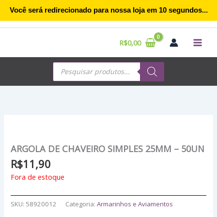
Ir
Você será redirecionado para nossa loja em
10
segundos...
para
o
conteúdo
R$
0,00
Pesquisar
produtos
ARGOLA DE CHAVEIRO SIMPLES 25MM – 50UN
R$
11,90
Fora de estoque
SKU:
58920012
Categoria:
Armarinhos e Aviamentos