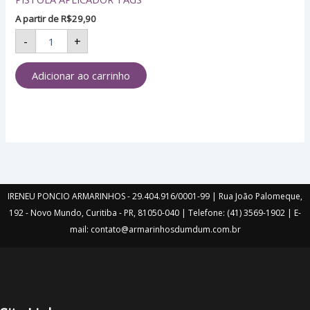
produto
produto
A partir de
R$
29,90
-
+
Adicionar ao carrinho
IRENEU PONCIO ARMARINHOS - 29.404.916/0001-99 | Rua João Palomeque,
192 - Novo Mundo, Curitiba - PR, 81050-040 | Telefone: (41) 3569-1902 | E-
mail: contato@armarinhosdumdum.com.br